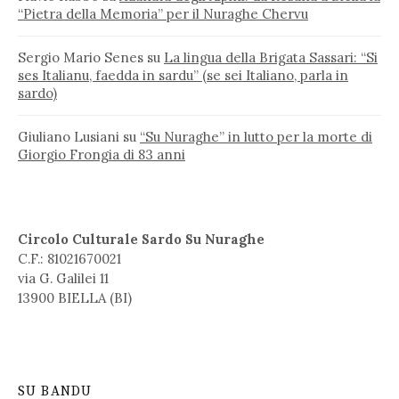
“Pietra della Memoria” per il Nuraghe Chervu
Sergio Mario Senes
su
La lingua della Brigata Sassari: “Si
ses Italianu, faedda in sardu” (se sei Italiano, parla in
sardo)
Giuliano Lusiani
su
“Su Nuraghe” in lutto per la morte di
Giorgio Frongia di 83 anni
Circolo Culturale Sardo Su Nuraghe
C.F.: 81021670021
via G. Galilei 11
13900 BIELLA (BI)
SU BANDU