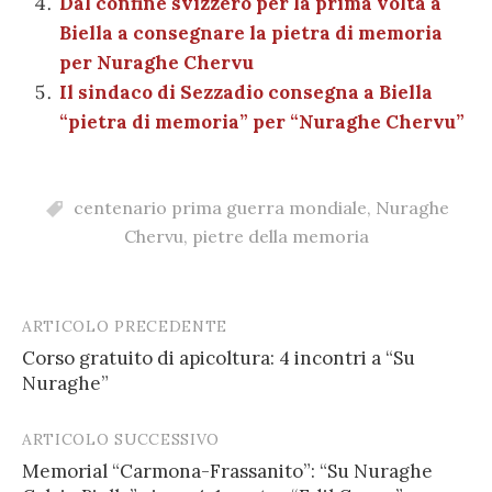
Dal confine svizzero per la prima volta a
Biella a consegnare la pietra di memoria
per Nuraghe Chervu
Il sindaco di Sezzadio consegna a Biella
“pietra di memoria” per “Nuraghe Chervu”
centenario prima guerra mondiale
,
Nuraghe
Chervu
,
pietre della memoria
ARTICOLO PRECEDENTE
Post
Corso gratuito di apicoltura: 4 incontri a “Su
navigation
Nuraghe”
ARTICOLO SUCCESSIVO
Memorial “Carmona-Frassanito”: “Su Nuraghe