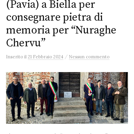
(Pavia) a Biella per
consegnare pietra di
memoria per “Nuraghe
Chervu”
/
Inserito
il
21 Febbraio 2024
Nessun commento