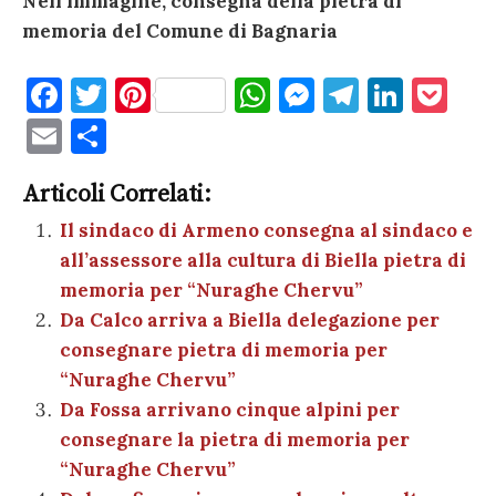
Nell’immagine, consegna della pietra di
memoria del Comune di Bagnaria
F
T
Pi
W
M
T
Li
P
a
w
nt
h
es
el
n
o
E
C
c
it
er
at
se
e
k
c
m
o
e
te
es
s
n
gr
e
k
Articoli Correlati:
ai
n
b
r
t
A
g
a
dI
et
Il sindaco di Armeno consegna al sindaco e
l
di
all’assessore alla cultura di Biella pietra di
o
p
er
m
n
vi
memoria per “Nuraghe Chervu”
o
p
di
Da Calco arriva a Biella delegazione per
k
consegnare pietra di memoria per
“Nuraghe Chervu”
Da Fossa arrivano cinque alpini per
consegnare la pietra di memoria per
“Nuraghe Chervu”