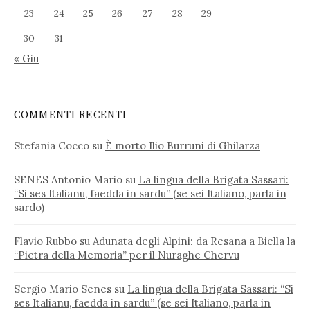
23
24
25
26
27
28
29
30
31
« Giu
COMMENTI RECENTI
Stefania Cocco
su
È morto Ilio Burruni di Ghilarza
SENES Antonio Mario
su
La lingua della Brigata Sassari:
“Si ses Italianu, faedda in sardu” (se sei Italiano, parla in
sardo)
Flavio Rubbo
su
Adunata degli Alpini: da Resana a Biella la
“Pietra della Memoria” per il Nuraghe Chervu
Sergio Mario Senes
su
La lingua della Brigata Sassari: “Si
ses Italianu, faedda in sardu” (se sei Italiano, parla in