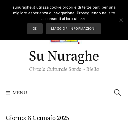
Skip
sunuraghe.it utilizza cookie propri e di terze parti per una
to
migliore esperienza di navigazione. Proseguendo nel sito
content
acconsenti al loro utilizzo
OK
MAGGIORI INFORMAZIONI
Su Nuraghe
Circolo Culturale Sardo ~ Biella
Ricerc
per:
MENU
Giorno:
8 Gennaio 2025