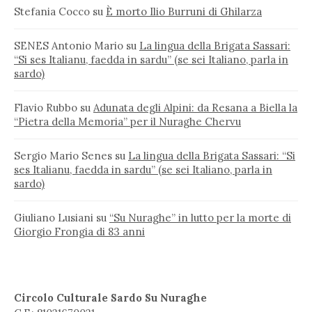
Stefania Cocco
su
È morto Ilio Burruni di Ghilarza
SENES Antonio Mario
su
La lingua della Brigata Sassari:
“Si ses Italianu, faedda in sardu” (se sei Italiano, parla in
sardo)
Flavio Rubbo
su
Adunata degli Alpini: da Resana a Biella la
“Pietra della Memoria” per il Nuraghe Chervu
Sergio Mario Senes
su
La lingua della Brigata Sassari: “Si
ses Italianu, faedda in sardu” (se sei Italiano, parla in
sardo)
Giuliano Lusiani
su
“Su Nuraghe” in lutto per la morte di
Giorgio Frongia di 83 anni
Circolo Culturale Sardo Su Nuraghe