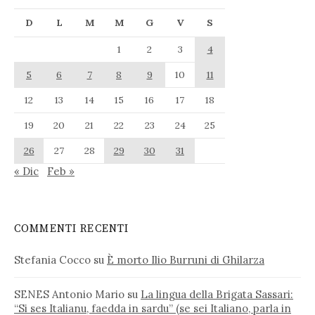
D
L
M
M
G
V
S
1
2
3
4
5
6
7
8
9
10
11
12
13
14
15
16
17
18
19
20
21
22
23
24
25
26
27
28
29
30
31
« Dic
Feb »
COMMENTI RECENTI
Stefania Cocco
su
È morto Ilio Burruni di Ghilarza
SENES Antonio Mario
su
La lingua della Brigata Sassari:
“Si ses Italianu, faedda in sardu” (se sei Italiano, parla in