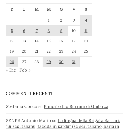
D
L
M
M
G
V
S
1
2
3
4
5
6
7
8
9
10
11
12
13
14
15
16
17
18
19
20
21
22
23
24
25
26
27
28
29
30
31
« Dic
Feb »
COMMENTI RECENTI
Stefania Cocco
su
È morto Ilio Burruni di Ghilarza
SENES Antonio Mario
su
La lingua della Brigata Sassari:
“Si ses Italianu, faedda in sardu” (se sei Italiano, parla in