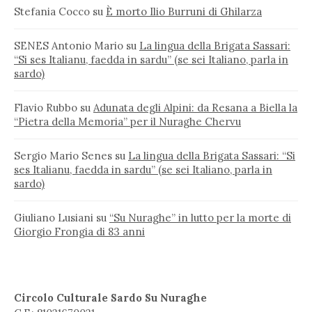
Stefania Cocco
su
È morto Ilio Burruni di Ghilarza
SENES Antonio Mario
su
La lingua della Brigata Sassari:
“Si ses Italianu, faedda in sardu” (se sei Italiano, parla in
sardo)
Flavio Rubbo
su
Adunata degli Alpini: da Resana a Biella la
“Pietra della Memoria” per il Nuraghe Chervu
Sergio Mario Senes
su
La lingua della Brigata Sassari: “Si
ses Italianu, faedda in sardu” (se sei Italiano, parla in
sardo)
Giuliano Lusiani
su
“Su Nuraghe” in lutto per la morte di
Giorgio Frongia di 83 anni
Circolo Culturale Sardo Su Nuraghe