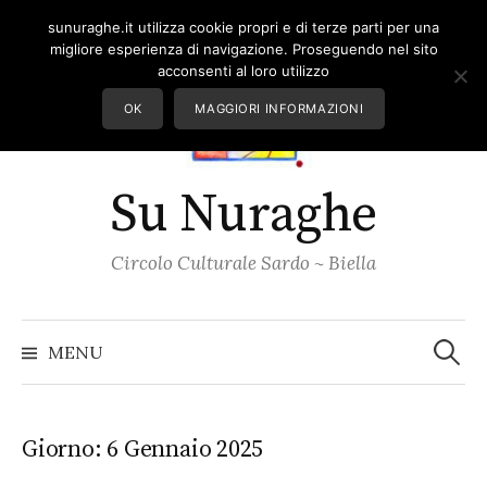
Skip
sunuraghe.it utilizza cookie propri e di terze parti per una
to
migliore esperienza di navigazione. Proseguendo nel sito
content
acconsenti al loro utilizzo
OK
MAGGIORI INFORMAZIONI
Su Nuraghe
Circolo Culturale Sardo ~ Biella
Ricerc
per:
MENU
Giorno:
6 Gennaio 2025