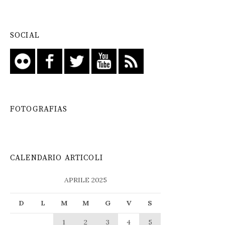
SOCIAL
FOTOGRAFIAS
CALENDARIO ARTICOLI
APRILE 2025
D
L
M
M
G
V
S
1
2
3
4
5