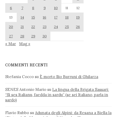
6
7
8
9
10
11
12
13
14
15
16
17
18
19
20
21
22
23
24
25
26
27
28
29
30
« Mar
Mag »
COMMENTI RECENTI
Stefania Cocco
su
È morto Ilio Burruni di Ghilarza
SENES Antonio Mario
su
La lingua della Brigata Sassari:
“Si ses Italianu, faedda in sardu” (se sei Italiano, parla in
sardo)
Flavio Rubbo
su
Adunata degli Alpini: da Resana a Biella la