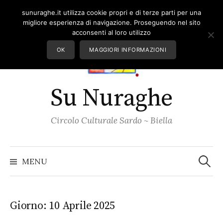
Skip
sunuraghe.it utilizza cookie propri e di terze parti per una
to
migliore esperienza di navigazione. Proseguendo nel sito
content
acconsenti al loro utilizzo
OK
MAGGIORI INFORMAZIONI
Su Nuraghe
Circolo Culturale Sardo ~ Biella
Ricerc
per:
MENU
Giorno:
10 Aprile 2025