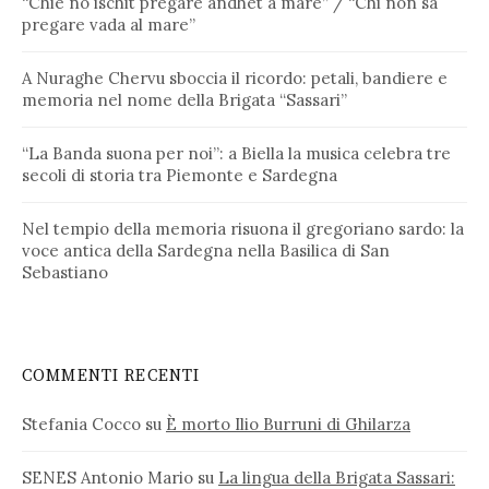
“Chie no ischit pregare andhet a mare” / “Chi non sa
pregare vada al mare”
A Nuraghe Chervu sboccia il ricordo: petali, bandiere e
memoria nel nome della Brigata “Sassari”
“La Banda suona per noi”: a Biella la musica celebra tre
secoli di storia tra Piemonte e Sardegna
Nel tempio della memoria risuona il gregoriano sardo: la
voce antica della Sardegna nella Basilica di San
Sebastiano
COMMENTI RECENTI
Stefania Cocco
su
È morto Ilio Burruni di Ghilarza
SENES Antonio Mario
su
La lingua della Brigata Sassari: