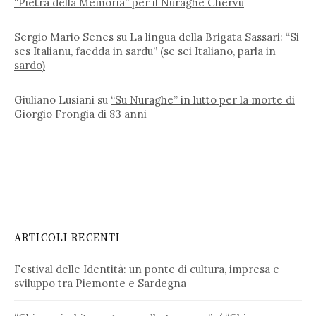
“Pietra della Memoria” per il Nuraghe Chervu
Sergio Mario Senes
su
La lingua della Brigata Sassari: “Si
ses Italianu, faedda in sardu” (se sei Italiano, parla in
sardo)
Giuliano Lusiani
su
“Su Nuraghe” in lutto per la morte di
Giorgio Frongia di 83 anni
ARTICOLI RECENTI
Festival delle Identità: un ponte di cultura, impresa e
sviluppo tra Piemonte e Sardegna