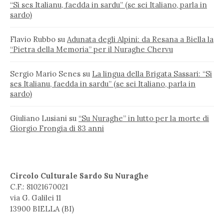
“Si ses Italianu, faedda in sardu” (se sei Italiano, parla in
sardo)
Flavio Rubbo
su
Adunata degli Alpini: da Resana a Biella la
“Pietra della Memoria” per il Nuraghe Chervu
Sergio Mario Senes
su
La lingua della Brigata Sassari: “Si
ses Italianu, faedda in sardu” (se sei Italiano, parla in
sardo)
Giuliano Lusiani
su
“Su Nuraghe” in lutto per la morte di
Giorgio Frongia di 83 anni
Circolo Culturale Sardo Su Nuraghe
C.F.: 81021670021
via G. Galilei 11
13900 BIELLA (BI)