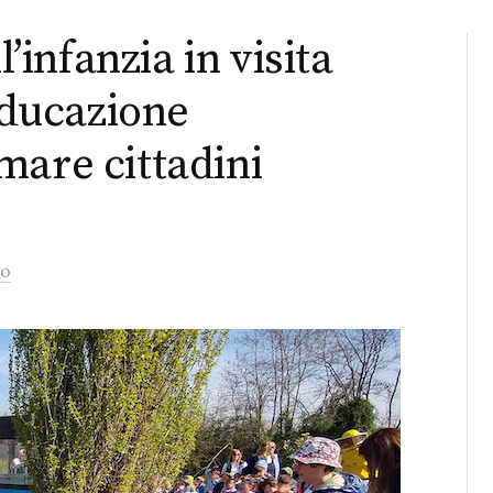
l’infanzia in visita
 educazione
mare cittadini
to