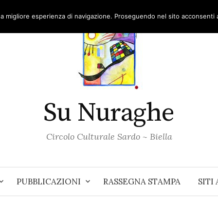
una migliore esperienza di navigazione. Proseguendo nel sito acconsenti al
Su Nuraghe
Circolo Culturale Sardo ~ Biella
PUBBLICAZIONI
RASSEGNA STAMPA
SITI