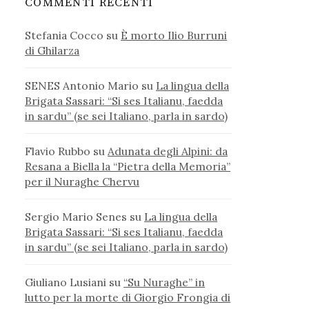
COMMENTI RECENTI
Stefania Cocco
su
È morto Ilio Burruni
di Ghilarza
SENES Antonio Mario
su
La lingua della
Brigata Sassari: “Si ses Italianu, faedda
in sardu” (se sei Italiano, parla in sardo)
Flavio Rubbo
su
Adunata degli Alpini: da
Resana a Biella la “Pietra della Memoria”
per il Nuraghe Chervu
Sergio Mario Senes
su
La lingua della
Brigata Sassari: “Si ses Italianu, faedda
in sardu” (se sei Italiano, parla in sardo)
Giuliano Lusiani
su
“Su Nuraghe” in
lutto per la morte di Giorgio Frongia di