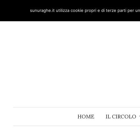
Skip
sunuraghe.it utilizza cookie propri e di terze parti per 
to
content
HOME
IL CIRCOLO