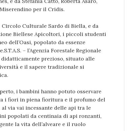
es, e da Stefania Catto, Roberta Asaro,
Miserendino per il Cridis.
l Circolo Culturale Sardo di Biella, e da
one Biellese Apicoltori, i piccoli studenti
neo dell’Oasi, popolato da essenze
e.S.T.A.S. – l’Agenzia Forestale Regionale
didatticamente prezioso, situato alle
iversità e il sapere tradizionale si
ica.
l’aperto, i bambini hanno potuto osservare
 i fiori in piena fioritura e il profumo del
al via vai incessante delle api tra le
ni popolati da centinaia di api ronzanti,
nte la vita dell’alveare e il ruolo