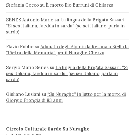
Stefania Cocco
su
È morto Ilio Burruni di Ghilarza
SENES Antonio Mario
su
La lingua della Brigata Sassari:
“Si ses Italianu, faedda in sardu” (se sei Italiano, parla in
sardo)
Flavio Rubbo
su
Adunata degli Alpini: da Resana a Biella la
“Pietra della Memoria” per il Nuraghe Chervu
Sergio Mario Senes
su
La lingua della Brigata Sassari: “Si
ses Italianu, faedda in sardu” (se sei Italiano, parla in
sardo)
Giuliano Lusiani
su
“Su Nuraghe” in lutto per la morte di
Giorgio Frongia di 83 anni
Circolo Culturale Sardo Su Nuraghe