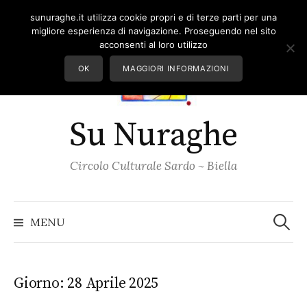
Skip
sunuraghe.it utilizza cookie propri e di terze parti per una
to
migliore esperienza di navigazione. Proseguendo nel sito
content
acconsenti al loro utilizzo
OK
MAGGIORI INFORMAZIONI
Su Nuraghe
Circolo Culturale Sardo ~ Biella
Ricerc
per:
MENU
Giorno:
28 Aprile 2025