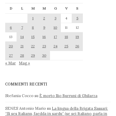
D
L
M
M
G
V
S
1
2
3
4
5
6
7
8
9
10
11
12
13
14
15
16
17
18
19
20
21
22
23
24
25
26
27
28
29
30
« Mar
Mag »
COMMENTI RECENTI
Stefania Cocco
su
È morto Ilio Burruni di Ghilarza
SENES Antonio Mario
su
La lingua della Brigata Sassari:
“Si ses Italianu, faedda in sardu” (se sei Italiano, parla in