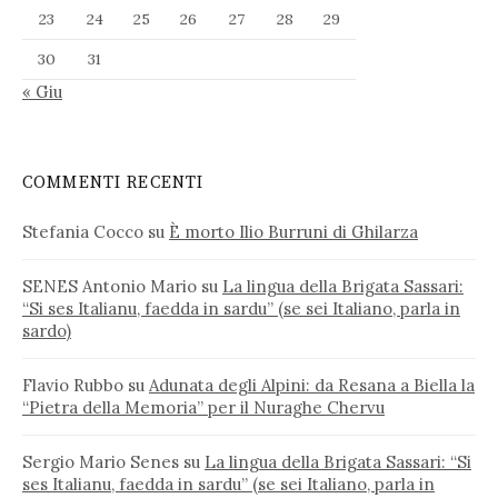
23
24
25
26
27
28
29
30
31
« Giu
COMMENTI RECENTI
Stefania Cocco
su
È morto Ilio Burruni di Ghilarza
SENES Antonio Mario
su
La lingua della Brigata Sassari:
“Si ses Italianu, faedda in sardu” (se sei Italiano, parla in
sardo)
Flavio Rubbo
su
Adunata degli Alpini: da Resana a Biella la
“Pietra della Memoria” per il Nuraghe Chervu
Sergio Mario Senes
su
La lingua della Brigata Sassari: “Si
ses Italianu, faedda in sardu” (se sei Italiano, parla in