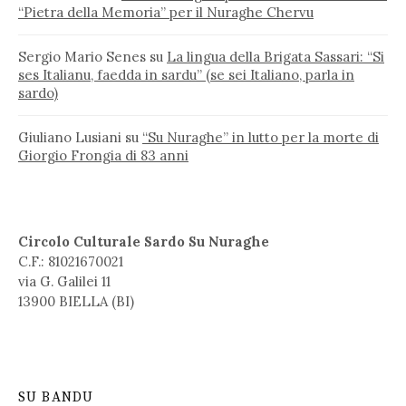
“Pietra della Memoria” per il Nuraghe Chervu
Sergio Mario Senes
su
La lingua della Brigata Sassari: “Si
ses Italianu, faedda in sardu” (se sei Italiano, parla in
sardo)
Giuliano Lusiani
su
“Su Nuraghe” in lutto per la morte di
Giorgio Frongia di 83 anni
Circolo Culturale Sardo Su Nuraghe
C.F.: 81021670021
via G. Galilei 11
13900 BIELLA (BI)
SU BANDU