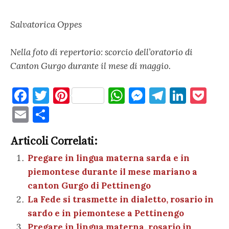
Salvatorica Oppes
Nella foto
di repertorio: scorcio dell’oratorio di
Canton Gurgo durante il mese di maggio.
F
T
Pi
W
M
T
Li
P
a
w
nt
h
es
el
n
o
E
C
c
it
er
at
se
e
k
c
m
o
e
te
es
s
n
gr
e
k
Articoli Correlati:
ai
n
b
r
t
A
g
a
dI
et
Pregare in lingua materna sarda e in
l
di
piemontese durante il mese mariano a
o
p
er
m
n
vi
canton Gurgo di Pettinengo
o
p
di
La Fede si trasmette in dialetto, rosario in
k
sardo e in piemontese a Pettinengo
Pregare in lingua materna, rosario in