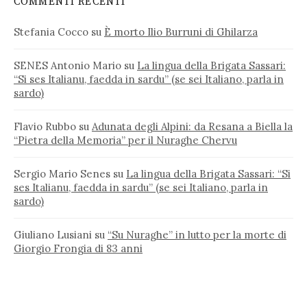
COMMENTI RECENTI
Stefania Cocco
su
È morto Ilio Burruni di Ghilarza
SENES Antonio Mario
su
La lingua della Brigata Sassari:
“Si ses Italianu, faedda in sardu” (se sei Italiano, parla in
sardo)
Flavio Rubbo
su
Adunata degli Alpini: da Resana a Biella la
“Pietra della Memoria” per il Nuraghe Chervu
Sergio Mario Senes
su
La lingua della Brigata Sassari: “Si
ses Italianu, faedda in sardu” (se sei Italiano, parla in
sardo)
Giuliano Lusiani
su
“Su Nuraghe” in lutto per la morte di
Giorgio Frongia di 83 anni