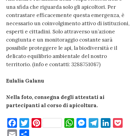
una sfida che riguarda solo gli apicoltori. Per
contrastare efficacemente questa emergenza, è
necessario un coinvolgimento attivo di istituzioni,
esperti e cittadini. Solo attraverso un’azione
congiunta e un monitoraggio costante sarà
possibile proteggere le api, la biodiversità e il
delicato equilibrio ambientale del nostro
territorio. (info e contatti: 3288751087)
Eulalia Galanu
Nella foto, consegna degli attestati ai
partecipanti al corso di apicoltura.
F
T
Pi
W
M
T
Li
P
a
w
nt
h
es
el
n
o
E
C