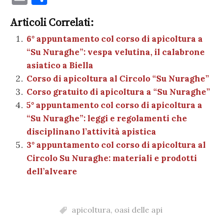
c
it
er
at
se
e
k
c
m
o
e
te
es
s
n
gr
e
k
Articoli Correlati:
ai
n
b
r
t
A
g
a
dI
et
6° appuntamento col corso di apicoltura a
l
di
“Su Nuraghe”: vespa velutina, il calabrone
o
p
er
m
n
vi
asiatico a Biella
o
p
di
Corso di apicoltura al Circolo “Su Nuraghe”
k
Corso gratuito di apicoltura a “Su Nuraghe”
5° appuntamento col corso di apicoltura a
“Su Nuraghe”: leggi e regolamenti che
disciplinano l’attività apistica
3° appuntamento col corso di apicoltura al
Circolo Su Nuraghe: materiali e prodotti
dell’alveare
apicoltura
,
oasi delle api