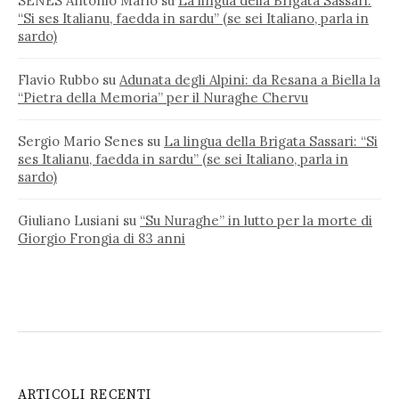
SENES Antonio Mario
su
La lingua della Brigata Sassari:
“Si ses Italianu, faedda in sardu” (se sei Italiano, parla in
sardo)
Flavio Rubbo
su
Adunata degli Alpini: da Resana a Biella la
“Pietra della Memoria” per il Nuraghe Chervu
Sergio Mario Senes
su
La lingua della Brigata Sassari: “Si
ses Italianu, faedda in sardu” (se sei Italiano, parla in
sardo)
Giuliano Lusiani
su
“Su Nuraghe” in lutto per la morte di
Giorgio Frongia di 83 anni
ARTICOLI RECENTI