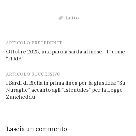
Lutto
ARTICOLO PRECEDENTE
Post
Ottobre 2025, una parola sarda al mese: “I” come
navigation
“ITRIA”
ARTICOLO SUCCESSIVO
I Sardi di Biella in prima linea per la giustizia: “Su
Nuraghe” accanto agli “Istentales” per la Legge
Zuncheddu
Lascia un commento