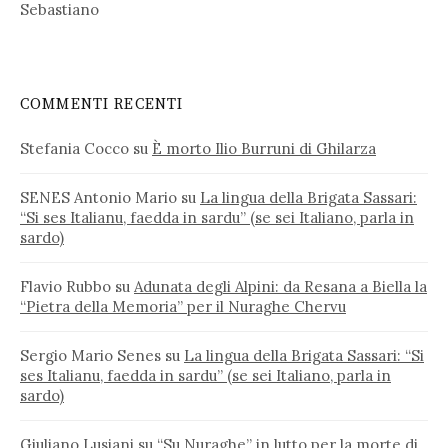
Sebastiano
COMMENTI RECENTI
Stefania Cocco
su
È morto Ilio Burruni di Ghilarza
SENES Antonio Mario
su
La lingua della Brigata Sassari:
“Si ses Italianu, faedda in sardu” (se sei Italiano, parla in
sardo)
Flavio Rubbo
su
Adunata degli Alpini: da Resana a Biella la
“Pietra della Memoria” per il Nuraghe Chervu
Sergio Mario Senes
su
La lingua della Brigata Sassari: “Si
ses Italianu, faedda in sardu” (se sei Italiano, parla in
sardo)
Giuliano Lusiani
su
“Su Nuraghe” in lutto per la morte di