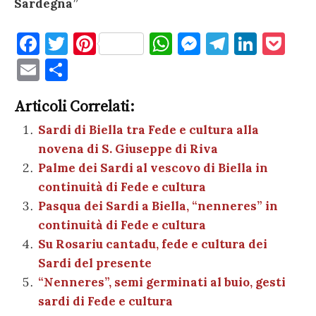
Sardegna”
F
T
Pi
W
M
T
Li
P
a
w
nt
h
es
el
n
o
E
C
c
it
er
at
se
e
k
c
m
o
e
te
es
s
n
gr
e
k
Articoli Correlati:
ai
n
b
r
t
A
g
a
dI
et
Sardi di Biella tra Fede e cultura alla
l
di
novena di S. Giuseppe di Riva
o
p
er
m
n
vi
Palme dei Sardi al vescovo di Biella in
o
p
di
continuità di Fede e cultura
k
Pasqua dei Sardi a Biella, “nenneres” in
continuità di Fede e cultura
Su Rosariu cantadu, fede e cultura dei
Sardi del presente
“Nenneres”, semi germinati al buio, gesti
sardi di Fede e cultura