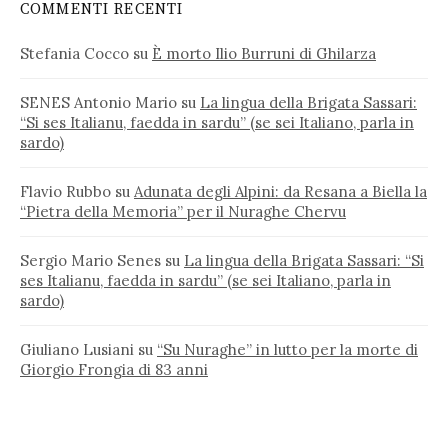
COMMENTI RECENTI
Stefania Cocco
su
È morto Ilio Burruni di Ghilarza
SENES Antonio Mario
su
La lingua della Brigata Sassari:
“Si ses Italianu, faedda in sardu” (se sei Italiano, parla in
sardo)
Flavio Rubbo
su
Adunata degli Alpini: da Resana a Biella la
“Pietra della Memoria” per il Nuraghe Chervu
Sergio Mario Senes
su
La lingua della Brigata Sassari: “Si
ses Italianu, faedda in sardu” (se sei Italiano, parla in
sardo)
Giuliano Lusiani
su
“Su Nuraghe” in lutto per la morte di
Giorgio Frongia di 83 anni