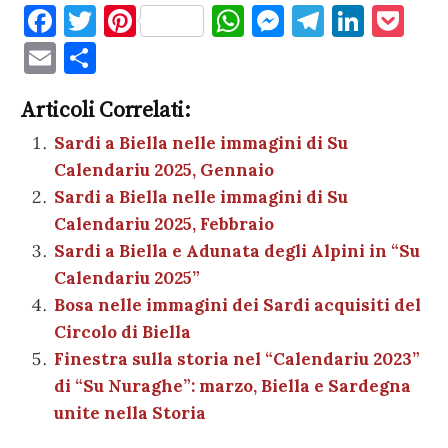
F
T
Pi
W
M
T
Li
P
a
w
nt
h
es
el
n
o
E
C
c
it
er
at
se
e
k
c
m
o
e
te
es
s
n
gr
e
k
Articoli Correlati:
ai
n
b
r
t
A
g
a
dI
et
Sardi a Biella nelle immagini di Su
l
di
Calendariu 2025, Gennaio
o
p
er
m
n
vi
Sardi a Biella nelle immagini di Su
o
p
di
Calendariu 2025, Febbraio
k
Sardi a Biella e Adunata degli Alpini in “Su
Calendariu 2025”
Bosa nelle immagini dei Sardi acquisiti del
Circolo di Biella
Finestra sulla storia nel “Calendariu 2023”
di “Su Nuraghe”: marzo, Biella e Sardegna
unite nella Storia