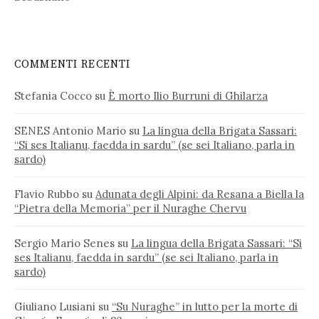
COMMENTI RECENTI
Stefania Cocco
su
È morto Ilio Burruni di Ghilarza
SENES Antonio Mario
su
La lingua della Brigata Sassari:
“Si ses Italianu, faedda in sardu” (se sei Italiano, parla in
sardo)
Flavio Rubbo
su
Adunata degli Alpini: da Resana a Biella la
“Pietra della Memoria” per il Nuraghe Chervu
Sergio Mario Senes
su
La lingua della Brigata Sassari: “Si
ses Italianu, faedda in sardu” (se sei Italiano, parla in
sardo)
Giuliano Lusiani
su
“Su Nuraghe” in lutto per la morte di