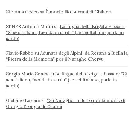
Stefania Cocco
su
È morto Ilio Burruni di Ghilarza
SENES Antonio Mario
su
La lingua della Brigata Sassari:
“Si ses Italianu, faedda in sardu” (se sei Italiano, parla in
sardo)
Flavio Rubbo
su
Adunata degli Alpini: da Resana a Biella la
“Pietra della Memoria” per il Nuraghe Chervu
Sergio Mario Senes
su
La lingua della Brigata Sassari: “Si
ses Italianu, faedda in sardu” (se sei Italiano, parla in
sardo)
Giuliano Lusiani
su
“Su Nuraghe” in lutto per la morte di
Giorgio Frongia di 83 anni