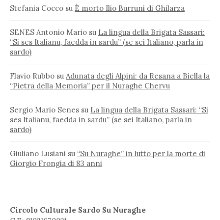
Stefania Cocco
su
È morto Ilio Burruni di Ghilarza
SENES Antonio Mario
su
La lingua della Brigata Sassari:
“Si ses Italianu, faedda in sardu” (se sei Italiano, parla in
sardo)
Flavio Rubbo
su
Adunata degli Alpini: da Resana a Biella la
“Pietra della Memoria” per il Nuraghe Chervu
Sergio Mario Senes
su
La lingua della Brigata Sassari: “Si
ses Italianu, faedda in sardu” (se sei Italiano, parla in
sardo)
Giuliano Lusiani
su
“Su Nuraghe” in lutto per la morte di
Giorgio Frongia di 83 anni
Circolo Culturale Sardo Su Nuraghe