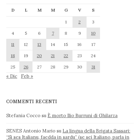
D
L
M
M
G
V
S
1
2
3
4
5
6
7
8
9
10
11
12
13
14
15
16
17
18
19
20
21
22
23
24
25
26
27
28
29
30
31
« Dic
Feb »
COMMENTI RECENTI
Stefania Cocco
su
È morto Ilio Burruni di Ghilarza
SENES Antonio Mario
su
La lingua della Brigata Sassari:
“Si ses Italianu, faedda in sardu” (se sei Italiano, parla in