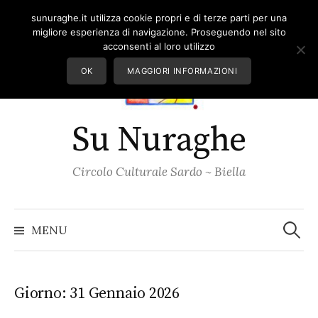
Skip
sunuraghe.it utilizza cookie propri e di terze parti per una
to
migliore esperienza di navigazione. Proseguendo nel sito
content
acconsenti al loro utilizzo
OK
MAGGIORI INFORMAZIONI
Su Nuraghe
Circolo Culturale Sardo ~ Biella
Ricerc
per:
MENU
Giorno:
31 Gennaio 2026