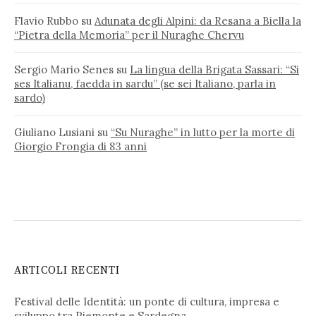
Flavio Rubbo
su
Adunata degli Alpini: da Resana a Biella la
“Pietra della Memoria” per il Nuraghe Chervu
Sergio Mario Senes
su
La lingua della Brigata Sassari: “Si
ses Italianu, faedda in sardu” (se sei Italiano, parla in
sardo)
Giuliano Lusiani
su
“Su Nuraghe” in lutto per la morte di
Giorgio Frongia di 83 anni
ARTICOLI RECENTI
Festival delle Identità: un ponte di cultura, impresa e
sviluppo tra Piemonte e Sardegna