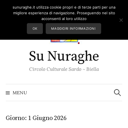
Skip
sunuraghe.it utilizza cookie propri e di terze parti per una
to
migliore esperienza di navigazione. Proseguendo nel sito
content
acconsenti al loro utilizzo
OK
MAGGIORI INFORMAZIONI
Su Nuraghe
Circolo Culturale Sardo ~ Biella
Ricerc
per:
MENU
Giorno:
1 Giugno 2026