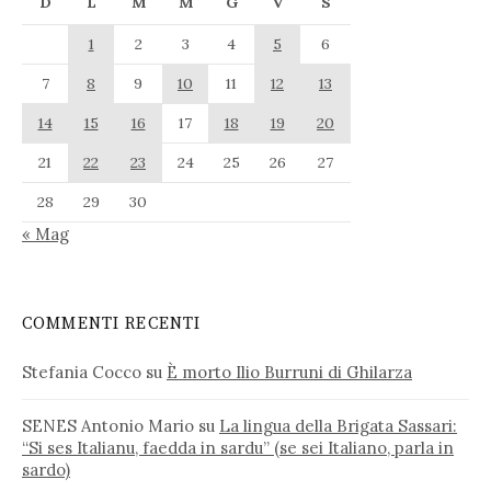
D
L
M
M
G
V
S
1
2
3
4
5
6
7
8
9
10
11
12
13
14
15
16
17
18
19
20
21
22
23
24
25
26
27
28
29
30
« Mag
COMMENTI RECENTI
Stefania Cocco
su
È morto Ilio Burruni di Ghilarza
SENES Antonio Mario
su
La lingua della Brigata Sassari:
“Si ses Italianu, faedda in sardu” (se sei Italiano, parla in
sardo)