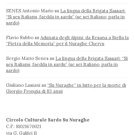
SENES Antonio Mario
su
La lingua della Brigata Sassari:
“Si ses Italianu, faedda in sardu” (se sei Italiano, parla in
sardo)
Flavio Rubbo
su
Adunata degli Alpini: da Resana a Biella la
“Pietra della Memoria” per il Nuraghe Chervu
Sergio Mario Senes
su
La lingua della Brigata Sassari: “Si
ses Italianu, faedda in sardu” (se sei Italiano, parla in
sardo)
Giuliano Lusiani
su
“Su Nuraghe” in lutto per la morte di
Giorgio Frongia di 83 anni
Circolo Culturale Sardo Su Nuraghe
C.F.: 81021670021
via G. Galilei 11