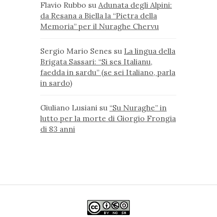
Flavio Rubbo
su
Adunata degli Alpini:
da Resana a Biella la “Pietra della
Memoria” per il Nuraghe Chervu
Sergio Mario Senes
su
La lingua della
Brigata Sassari: “Si ses Italianu,
faedda in sardu” (se sei Italiano, parla
in sardo)
Giuliano Lusiani
su
“Su Nuraghe” in
lutto per la morte di Giorgio Frongia
di 83 anni