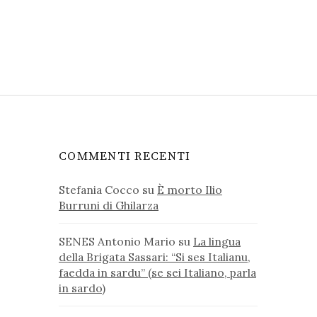
COMMENTI RECENTI
Stefania Cocco
su
È morto Ilio
Burruni di Ghilarza
SENES Antonio Mario
su
La lingua
della Brigata Sassari: “Si ses Italianu,
faedda in sardu” (se sei Italiano, parla
in sardo)