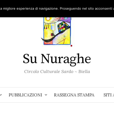
una migliore esperienza di navigazione. Proseguendo nel sito acconsenti al
Su Nuraghe
Circolo Culturale Sardo ~ Biella
PUBBLICAZIONI
RASSEGNA STAMPA
SITI