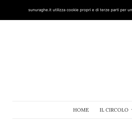
Skip
sunuraghe.it utilizza cookie propri e di terze parti per 
to
content
HOME
IL CIRCOLO