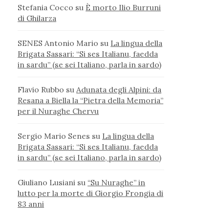
Stefania Cocco
su
È morto Ilio Burruni
di Ghilarza
SENES Antonio Mario
su
La lingua della
Brigata Sassari: “Si ses Italianu, faedda
in sardu” (se sei Italiano, parla in sardo)
Flavio Rubbo
su
Adunata degli Alpini: da
Resana a Biella la “Pietra della Memoria”
per il Nuraghe Chervu
Sergio Mario Senes
su
La lingua della
Brigata Sassari: “Si ses Italianu, faedda
in sardu” (se sei Italiano, parla in sardo)
Giuliano Lusiani
su
“Su Nuraghe” in
lutto per la morte di Giorgio Frongia di
83 anni