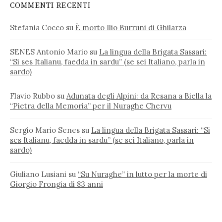
COMMENTI RECENTI
Stefania Cocco
su
È morto Ilio Burruni di Ghilarza
SENES Antonio Mario
su
La lingua della Brigata Sassari:
“Si ses Italianu, faedda in sardu” (se sei Italiano, parla in
sardo)
Flavio Rubbo
su
Adunata degli Alpini: da Resana a Biella la
“Pietra della Memoria” per il Nuraghe Chervu
Sergio Mario Senes
su
La lingua della Brigata Sassari: “Si
ses Italianu, faedda in sardu” (se sei Italiano, parla in
sardo)
Giuliano Lusiani
su
“Su Nuraghe” in lutto per la morte di
Giorgio Frongia di 83 anni