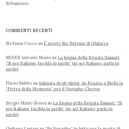
Sebastiano
COMMENTI RECENTI
Stefania Cocco
su
È morto Ilio Burruni di Ghilarza
SENES Antonio Mario
su
La lingua della Brigata Sassari:
“Si ses Italianu, faedda in sardu” (se sei Italiano, parla in
sardo)
Flavio Rubbo
su
Adunata degli Alpini: da Resana a Biella la
“Pietra della Memoria” per il Nuraghe Chervu
Sergio Mario Senes
su
La lingua della Brigata Sassari: “Si
ses Italianu, faedda in sardu” (se sei Italiano, parla in
sardo)
Giuliano Lusiani
su
“Su Nuraghe” in lutto per la morte di