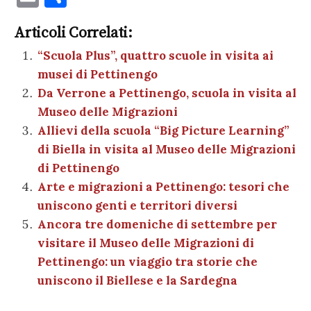
c
it
er
at
se
e
k
c
m
o
e
te
es
s
n
gr
e
k
Articoli Correlati:
ai
n
b
r
t
A
g
a
dI
et
“Scuola Plus”, quattro scuole in visita ai
l
di
musei di Pettinengo
o
p
er
m
n
vi
Da Verrone a Pettinengo, scuola in visita al
o
p
di
Museo delle Migrazioni
k
Allievi della scuola “Big Picture Learning”
di Biella in visita al Museo delle Migrazioni
di Pettinengo
Arte e migrazioni a Pettinengo: tesori che
uniscono genti e territori diversi
Ancora tre domeniche di settembre per
visitare il Museo delle Migrazioni di
Pettinengo: un viaggio tra storie che
uniscono il Biellese e la Sardegna