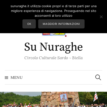
Skip
sunuraghe.it utilizza cookie propri e di terze parti per una
to
migliore esperienza di navigazione. Proseguendo nel sito
content
acconsenti al loro utilizzo
OK
MAGGIORI INFORMAZIONI
Su Nuraghe
Circolo Culturale Sardo ~ Biella
Ricerc
per:
MENU