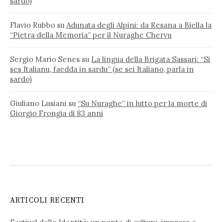
sardo)
Flavio Rubbo
su
Adunata degli Alpini: da Resana a Biella la
“Pietra della Memoria” per il Nuraghe Chervu
Sergio Mario Senes
su
La lingua della Brigata Sassari: “Si
ses Italianu, faedda in sardu” (se sei Italiano, parla in
sardo)
Giuliano Lusiani
su
“Su Nuraghe” in lutto per la morte di
Giorgio Frongia di 83 anni
ARTICOLI RECENTI