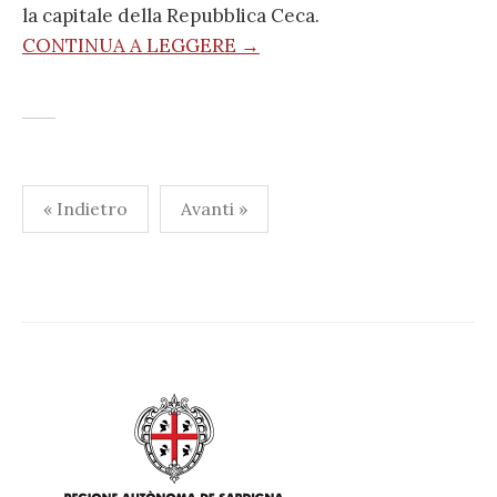
la capitale della Repubblica Ceca.
CONTINUA A LEGGERE →
Paginazione
« Indietro
Avanti »
degli
articoli