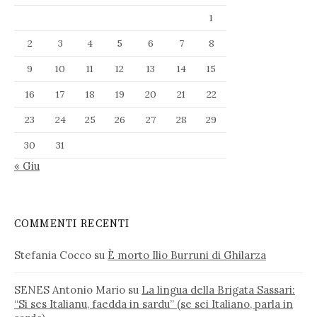
1
2
3
4
5
6
7
8
9
10
11
12
13
14
15
16
17
18
19
20
21
22
23
24
25
26
27
28
29
30
31
« Giu
COMMENTI RECENTI
Stefania Cocco
su
È morto Ilio Burruni di Ghilarza
SENES Antonio Mario
su
La lingua della Brigata Sassari:
“Si ses Italianu, faedda in sardu” (se sei Italiano, parla in