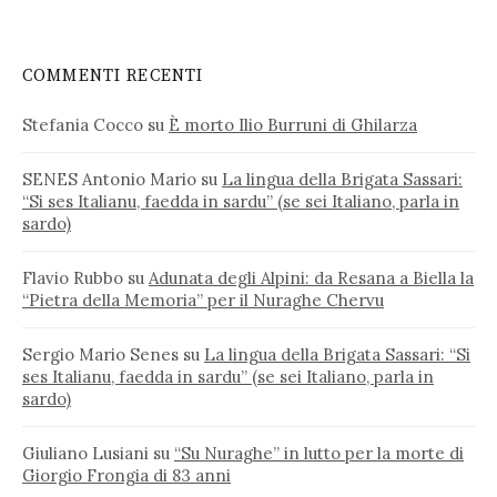
COMMENTI RECENTI
Stefania Cocco
su
È morto Ilio Burruni di Ghilarza
SENES Antonio Mario
su
La lingua della Brigata Sassari:
“Si ses Italianu, faedda in sardu” (se sei Italiano, parla in
sardo)
Flavio Rubbo
su
Adunata degli Alpini: da Resana a Biella la
“Pietra della Memoria” per il Nuraghe Chervu
Sergio Mario Senes
su
La lingua della Brigata Sassari: “Si
ses Italianu, faedda in sardu” (se sei Italiano, parla in
sardo)
Giuliano Lusiani
su
“Su Nuraghe” in lutto per la morte di
Giorgio Frongia di 83 anni