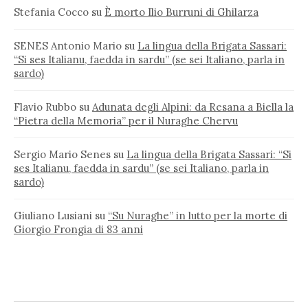
Stefania Cocco
su
È morto Ilio Burruni di Ghilarza
SENES Antonio Mario
su
La lingua della Brigata Sassari:
“Si ses Italianu, faedda in sardu” (se sei Italiano, parla in
sardo)
Flavio Rubbo
su
Adunata degli Alpini: da Resana a Biella la
“Pietra della Memoria” per il Nuraghe Chervu
Sergio Mario Senes
su
La lingua della Brigata Sassari: “Si
ses Italianu, faedda in sardu” (se sei Italiano, parla in
sardo)
Giuliano Lusiani
su
“Su Nuraghe” in lutto per la morte di
Giorgio Frongia di 83 anni