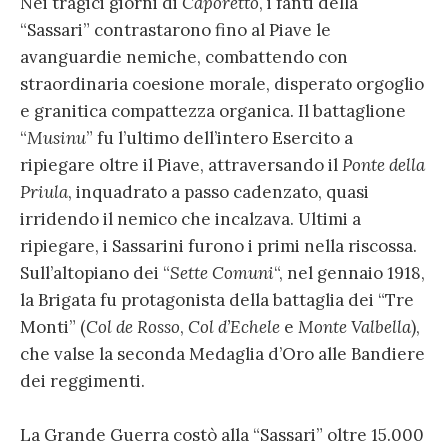
Nei tragici giorni di
Caporetto
, i fanti della
“Sassari” contrastarono fino al Piave le
avanguardie nemiche, combattendo con
straordinaria coesione morale, disperato orgoglio
e granitica compattezza organica. Il battaglione
“
Musinu
” fu l’ultimo dell’intero Esercito a
ripiegare oltre il Piave, attraversando il
Ponte della
Priula
, inquadrato a passo cadenzato, quasi
irridendo il nemico che incalzava. Ultimi a
ripiegare, i Sassarini furono i primi nella riscossa.
Sull’altopiano dei “
Sette Comuni
“, nel gennaio 1918,
la Brigata fu protagonista della battaglia dei “Tre
Monti” (
Col de Rosso
,
Col d’Echele
e
Monte Valbella
),
che valse la seconda Medaglia d’Oro alle Bandiere
dei reggimenti.
La Grande Guerra costò alla “Sassari” oltre 15.000