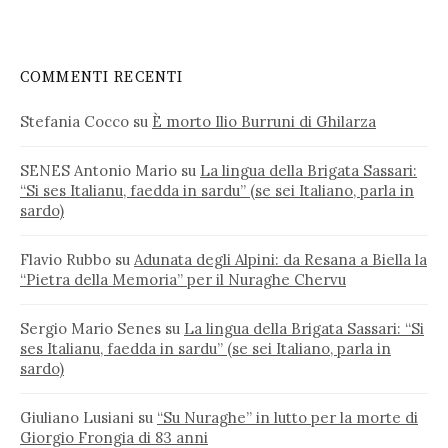
COMMENTI RECENTI
Stefania Cocco
su
È morto Ilio Burruni di Ghilarza
SENES Antonio Mario
su
La lingua della Brigata Sassari:
“Si ses Italianu, faedda in sardu” (se sei Italiano, parla in
sardo)
Flavio Rubbo
su
Adunata degli Alpini: da Resana a Biella la
“Pietra della Memoria” per il Nuraghe Chervu
Sergio Mario Senes
su
La lingua della Brigata Sassari: “Si
ses Italianu, faedda in sardu” (se sei Italiano, parla in
sardo)
Giuliano Lusiani
su
“Su Nuraghe” in lutto per la morte di
Giorgio Frongia di 83 anni