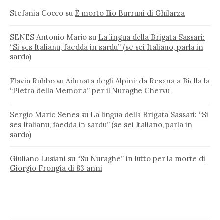
Stefania Cocco
su
È morto Ilio Burruni di Ghilarza
SENES Antonio Mario
su
La lingua della Brigata Sassari:
“Si ses Italianu, faedda in sardu” (se sei Italiano, parla in
sardo)
Flavio Rubbo
su
Adunata degli Alpini: da Resana a Biella la
“Pietra della Memoria” per il Nuraghe Chervu
Sergio Mario Senes
su
La lingua della Brigata Sassari: “Si
ses Italianu, faedda in sardu” (se sei Italiano, parla in
sardo)
Giuliano Lusiani
su
“Su Nuraghe” in lutto per la morte di
Giorgio Frongia di 83 anni