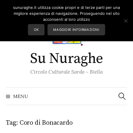
Skip
sunuraghe.it utilizza cookie propri e di terze parti per una
to
migliore esperienza di navigazione. Proseguendo nel sito
content
acconsenti al loro utilizzo
OK
MAGGIORI INFORMAZIONI
Su Nuraghe
Circolo Culturale Sardo ~ Biella
Ricerc
per:
MENU
Tag:
Coro di Bonacardo