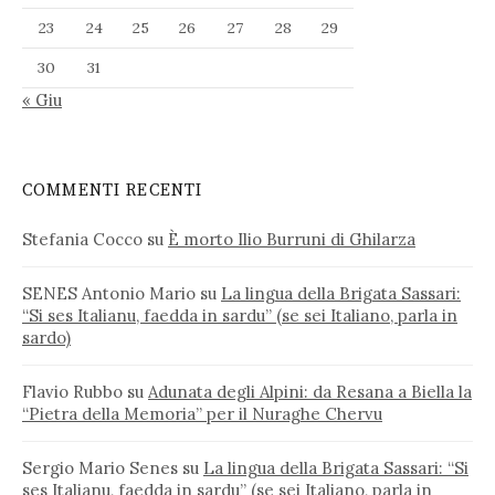
23
24
25
26
27
28
29
30
31
« Giu
COMMENTI RECENTI
Stefania Cocco
su
È morto Ilio Burruni di Ghilarza
SENES Antonio Mario
su
La lingua della Brigata Sassari:
“Si ses Italianu, faedda in sardu” (se sei Italiano, parla in
sardo)
Flavio Rubbo
su
Adunata degli Alpini: da Resana a Biella la
“Pietra della Memoria” per il Nuraghe Chervu
Sergio Mario Senes
su
La lingua della Brigata Sassari: “Si
ses Italianu, faedda in sardu” (se sei Italiano, parla in