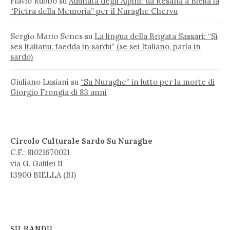
Flavio Rubbo
su
Adunata degli Alpini: da Resana a Biella la
“Pietra della Memoria” per il Nuraghe Chervu
Sergio Mario Senes
su
La lingua della Brigata Sassari: “Si
ses Italianu, faedda in sardu” (se sei Italiano, parla in
sardo)
Giuliano Lusiani
su
“Su Nuraghe” in lutto per la morte di
Giorgio Frongia di 83 anni
Circolo Culturale Sardo Su Nuraghe
C.F.: 81021670021
via G. Galilei 11
13900 BIELLA (BI)
SU BANDU