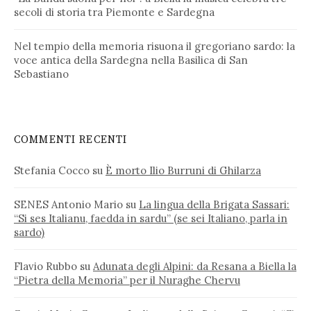
secoli di storia tra Piemonte e Sardegna
Nel tempio della memoria risuona il gregoriano sardo: la
voce antica della Sardegna nella Basilica di San
Sebastiano
COMMENTI RECENTI
Stefania Cocco
su
È morto Ilio Burruni di Ghilarza
SENES Antonio Mario
su
La lingua della Brigata Sassari:
“Si ses Italianu, faedda in sardu” (se sei Italiano, parla in
sardo)
Flavio Rubbo
su
Adunata degli Alpini: da Resana a Biella la
“Pietra della Memoria” per il Nuraghe Chervu