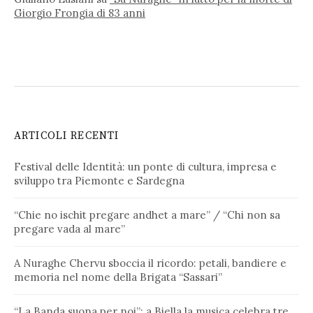
Giorgio Frongia di 83 anni
ARTICOLI RECENTI
Festival delle Identità: un ponte di cultura, impresa e
sviluppo tra Piemonte e Sardegna
“Chie no ischit pregare andhet a mare” / “Chi non sa
pregare vada al mare”
A Nuraghe Chervu sboccia il ricordo: petali, bandiere e
memoria nel nome della Brigata “Sassari”
“La Banda suona per noi”: a Biella la musica celebra tre