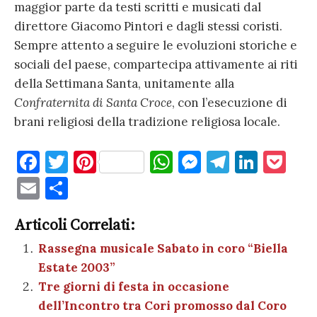
maggior parte da testi scritti e musicati dal
direttore Giacomo Pintori e dagli stessi coristi.
Sempre attento a seguire le evoluzioni storiche e
sociali del paese, compartecipa attivamente ai riti
della Settimana Santa, unitamente alla
Confraternita di Santa Croce
, con l’esecuzione di
brani religiosi della tradizione religiosa locale.
F
T
Pi
W
M
T
Li
P
a
w
nt
h
es
el
n
o
E
C
c
it
er
at
se
e
k
c
m
o
e
te
es
s
n
gr
e
k
Articoli Correlati:
ai
n
b
r
t
A
g
a
dI
et
Rassegna musicale Sabato in coro “Biella
l
di
Estate 2003”
o
p
er
m
n
vi
Tre giorni di festa in occasione
o
p
di
dell’Incontro tra Cori promosso dal Coro