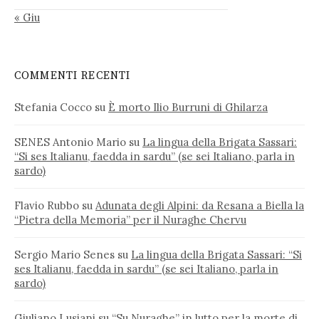
« Giu
COMMENTI RECENTI
Stefania Cocco
su
È morto Ilio Burruni di Ghilarza
SENES Antonio Mario
su
La lingua della Brigata Sassari:
“Si ses Italianu, faedda in sardu” (se sei Italiano, parla in
sardo)
Flavio Rubbo
su
Adunata degli Alpini: da Resana a Biella la
“Pietra della Memoria” per il Nuraghe Chervu
Sergio Mario Senes
su
La lingua della Brigata Sassari: “Si
ses Italianu, faedda in sardu” (se sei Italiano, parla in
sardo)
Giuliano Lusiani
su
“Su Nuraghe” in lutto per la morte di