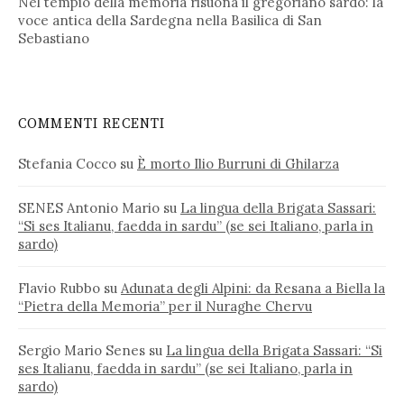
Nel tempio della memoria risuona il gregoriano sardo: la
voce antica della Sardegna nella Basilica di San
Sebastiano
COMMENTI RECENTI
Stefania Cocco
su
È morto Ilio Burruni di Ghilarza
SENES Antonio Mario
su
La lingua della Brigata Sassari:
“Si ses Italianu, faedda in sardu” (se sei Italiano, parla in
sardo)
Flavio Rubbo
su
Adunata degli Alpini: da Resana a Biella la
“Pietra della Memoria” per il Nuraghe Chervu
Sergio Mario Senes
su
La lingua della Brigata Sassari: “Si
ses Italianu, faedda in sardu” (se sei Italiano, parla in
sardo)