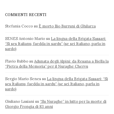
COMMENTI RECENTI
Stefania Cocco
su
È morto Ilio Burruni di Ghilarza
SENES Antonio Mario
su
La lingua della Brigata Sassari:
“Si ses Italianu, faedda in sardu” (se sei Italiano, parla in
sardo)
Flavio Rubbo
su
Adunata degli Alpini: da Resana a Biella la
“Pietra della Memoria” per il Nuraghe Chervu
Sergio Mario Senes
su
La lingua della Brigata Sassari: “Si
ses Italianu, faedda in sardu” (se sei Italiano, parla in
sardo)
Giuliano Lusiani
su
“Su Nuraghe” in lutto per la morte di
Giorgio Frongia di 83 anni