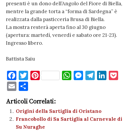
presenti è un dono dell’Angolo del Fiore di Biella,
mentre la grande torta a “forma di Sardegna” è
realizzata dalla pasticceria Brusa di Biella.
La mostra resterà aperta fino al 30 giugno
(apertura: martedì, venerdì e sabato ore 21-23).
Ingresso libero.
Battista Saiu
F
T
Pi
W
M
T
Li
P
a
w
nt
h
es
el
n
o
E
C
c
it
er
at
se
e
k
c
m
o
e
te
es
s
n
gr
e
k
Articoli Correlati:
ai
n
b
r
t
A
g
a
dI
et
Origini della Sartiglia di Oristano
l
di
Francobollo di Sa Sartiglia al Carnevale di
o
p
er
m
n
vi
Su Nuraghe