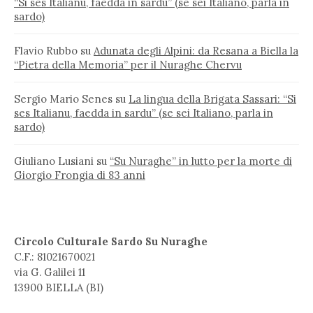
“Si ses Italianu, faedda in sardu” (se sei Italiano, parla in
sardo)
Flavio Rubbo
su
Adunata degli Alpini: da Resana a Biella la
“Pietra della Memoria” per il Nuraghe Chervu
Sergio Mario Senes
su
La lingua della Brigata Sassari: “Si
ses Italianu, faedda in sardu” (se sei Italiano, parla in
sardo)
Giuliano Lusiani
su
“Su Nuraghe” in lutto per la morte di
Giorgio Frongia di 83 anni
Circolo Culturale Sardo Su Nuraghe
C.F.: 81021670021
via G. Galilei 11
13900 BIELLA (BI)