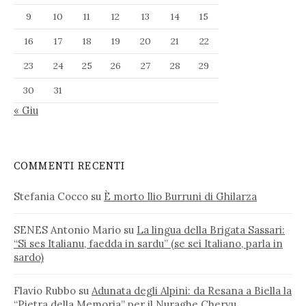
9
10
11
12
13
14
15
16
17
18
19
20
21
22
23
24
25
26
27
28
29
30
31
« Giu
COMMENTI RECENTI
Stefania Cocco
su
È morto Ilio Burruni di Ghilarza
SENES Antonio Mario
su
La lingua della Brigata Sassari:
“Si ses Italianu, faedda in sardu” (se sei Italiano, parla in
sardo)
Flavio Rubbo
su
Adunata degli Alpini: da Resana a Biella la
“Pietra della Memoria” per il Nuraghe Chervu