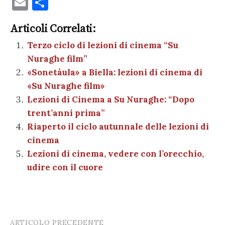
E
C
c
it
er
at
se
e
k
c
m
o
e
te
es
s
n
gr
e
k
Articoli Correlati:
ai
n
b
r
t
A
g
a
dI
et
Terzo ciclo di lezioni di cinema “Su
l
di
Nuraghe film”
o
p
er
m
n
vi
«Sonetàula» a Biella: lezioni di cinema di
o
p
di
«Su Nuraghe film»
k
Lezioni di Cinema a Su Nuraghe: “Dopo
trent’anni prima”
Riaperto il ciclo autunnale delle lezioni di
cinema
Lezioni di cinema, vedere con l’orecchio,
udire con il cuore
ARTICOLO PRECEDENTE