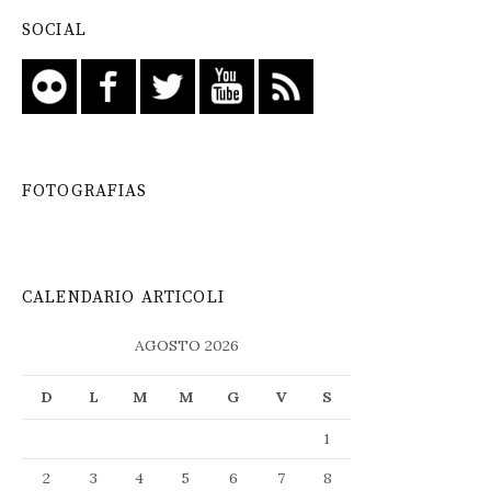
SOCIAL
FOTOGRAFIAS
CALENDARIO ARTICOLI
AGOSTO 2026
D
L
M
M
G
V
S
1
2
3
4
5
6
7
8