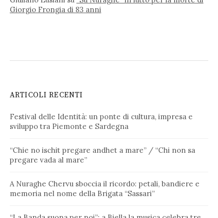
Giorgio Frongia di 83 anni
ARTICOLI RECENTI
Festival delle Identità: un ponte di cultura, impresa e
sviluppo tra Piemonte e Sardegna
“Chie no ischit pregare andhet a mare” / “Chi non sa
pregare vada al mare”
A Nuraghe Chervu sboccia il ricordo: petali, bandiere e
memoria nel nome della Brigata “Sassari”
“La Banda suona per noi”: a Biella la musica celebra tre