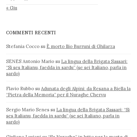
« Giu
COMMENTI RECENTI
Stefania Cocco
su
È morto Ilio Burruni di Ghilarza
SENES Antonio Mario
su
La lingua della Brigata Sassari:
“Si ses Italianu, faedda in sardu” (se sei Italiano, parla in
sardo)
Flavio Rubbo
su
Adunata degli Alpini: da Resana a Biella la
“Pietra della Memoria” per il Nuraghe Chervu
Sergio Mario Senes
su
La lingua della Brigata Sassari: “Si
ses Italianu, faedda in sardu” (se sei Italiano, parla in
sardo)
Giuliano Lusiani
su
“Su Nuraghe” in lutto per la morte di