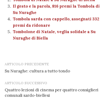
o
p
er
m
n
vi
Il gesto e la parola, 816 premi la Tombola di
o
p
di
Su Nuraghe
k
Tombola sarda con cappello, assegnati 332
premi da ridonare
Tombolone di Natale, veglia solidale a Su
Nuraghe di Biella
ARTICOLO PRECEDENTE
Post
Su Nuraghe: cultura a tutto tondo
navigation
ARTICOLO SUCCESSIVO
Quattro lezioni di cinema per quattro consiglieri
comunali sardo-biellesi