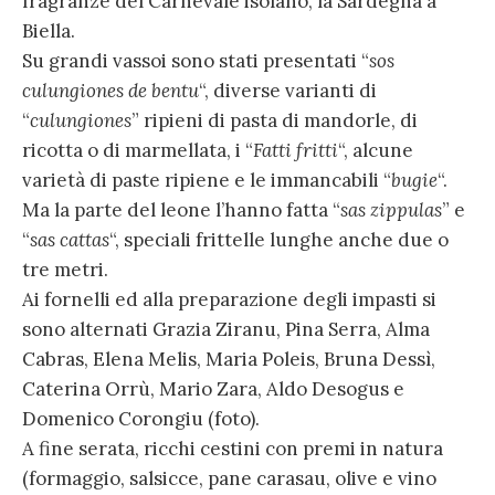
fragranze del Carnevale isolano, la Sardegna a
Biella.
Su grandi vassoi sono stati presentati “
sos
culungiones de bentu
“, diverse varianti di
“
culungiones
” ripieni di pasta di mandorle, di
ricotta o di marmellata, i “
Fatti fritti
“, alcune
varietà di paste ripiene e le immancabili “
bugie
“.
Ma la parte del leone l’hanno fatta “
sas zippulas
” e
“
sas cattas
“, speciali frittelle lunghe anche due o
tre metri.
Ai fornelli ed alla preparazione degli impasti si
sono alternati Grazia Ziranu, Pina Serra, Alma
Cabras, Elena Melis, Maria Poleis, Bruna Dessì,
Caterina Orrù, Mario Zara, Aldo Desogus e
Domenico Corongiu (foto).
A fine serata, ricchi cestini con premi in natura
(formaggio, salsicce, pane carasau, olive e vino