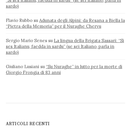
“Si ses Italianu, faedda in sardu” (se sei Italiano, parla in
sardo)
Flavio Rubbo
su
Adunata degli Alpini: da Resana a Biella la
“Pietra della Memoria” per il Nuraghe Chervu
Sergio Mario Senes
su
La lingua della Brigata Sassari: “Si
ses Italianu, faedda in sardu” (se sei Italiano, parla in
sardo)
Giuliano Lusiani
su
“Su Nuraghe” in lutto per la morte di
Giorgio Frongia di 83 anni
ARTICOLI RECENTI