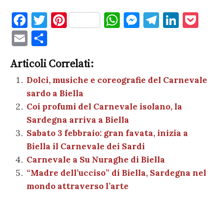
F
T
Pi
W
M
T
Li
P
a
w
nt
h
es
el
n
o
E
C
c
it
er
at
se
e
k
c
m
o
e
te
es
s
n
gr
e
k
Articoli Correlati:
ai
n
b
r
t
A
g
a
dI
et
Dolci, musiche e coreografie del Carnevale
l
di
sardo a Biella
o
p
er
m
n
vi
Coi profumi del Carnevale isolano, la
o
p
di
Sardegna arriva a Biella
k
Sabato 3 febbraio: gran favata, inizia a
Biella il Carnevale dei Sardi
Carnevale a Su Nuraghe di Biella
“Madre dell’ucciso” di Biella, Sardegna nel
mondo attraverso l’arte