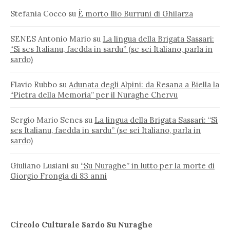
Stefania Cocco
su
È morto Ilio Burruni di Ghilarza
SENES Antonio Mario
su
La lingua della Brigata Sassari:
“Si ses Italianu, faedda in sardu” (se sei Italiano, parla in
sardo)
Flavio Rubbo
su
Adunata degli Alpini: da Resana a Biella la
“Pietra della Memoria” per il Nuraghe Chervu
Sergio Mario Senes
su
La lingua della Brigata Sassari: “Si
ses Italianu, faedda in sardu” (se sei Italiano, parla in
sardo)
Giuliano Lusiani
su
“Su Nuraghe” in lutto per la morte di
Giorgio Frongia di 83 anni
Circolo Culturale Sardo Su Nuraghe