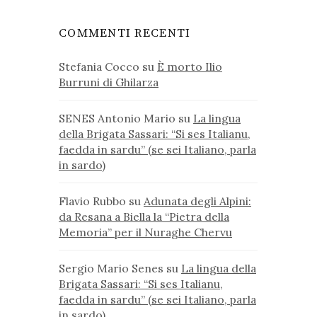
COMMENTI RECENTI
Stefania Cocco
su
È morto Ilio
Burruni di Ghilarza
SENES Antonio Mario
su
La lingua
della Brigata Sassari: “Si ses Italianu,
faedda in sardu” (se sei Italiano, parla
in sardo)
Flavio Rubbo
su
Adunata degli Alpini:
da Resana a Biella la “Pietra della
Memoria” per il Nuraghe Chervu
Sergio Mario Senes
su
La lingua della
Brigata Sassari: “Si ses Italianu,
faedda in sardu” (se sei Italiano, parla
in sardo)