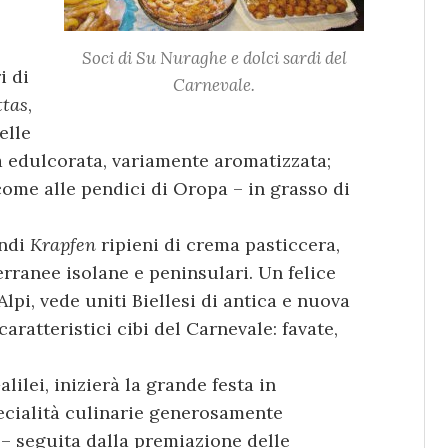
Soci di Su Nuraghe e dolci sardi del
i di
Carnevale.
ttas
,
elle
a edulcorata, variamente aromatizzata;
 come alle pendici di Oropa – in grasso di
andi
Krapfen
ripieni di crema pasticcera,
erranee isolane e peninsulari. Un felice
Alpi, vede uniti Biellesi di antica e nuova
aratteristici cibi del Carnevale: favate,
Galilei, inizierà la grande festa in
ecialità culinarie generosamente
 – seguita dalla premiazione delle