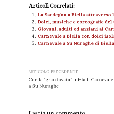
a
w
nt
h
es
el
Articoli Correlati:
c
it
er
at
se
e
e
te
es
s
n
gr
La Sardegna a Biella attraverso 
Dolci, musiche e coreografie del
b
r
t
A
g
a
Giovani, adulti ed anziani al Ca
o
p
er
m
Carnevale a Biella con dolci isol
o
p
Carnevale a Su Nuraghe di Biell
k
ARTICOLO PRECEDENTE
Post
Con la “gran favata” inizia il Carnevale
navigation
a Su Nuraghe
Lascia un commento