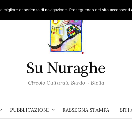
una migliore esperienza di navigazione. Proseguendo nel sito acconsenti al
Su Nuraghe
Circolo Culturale Sardo ~ Biella
PUBBLICAZIONI
RASSEGNA STAMPA
SITI