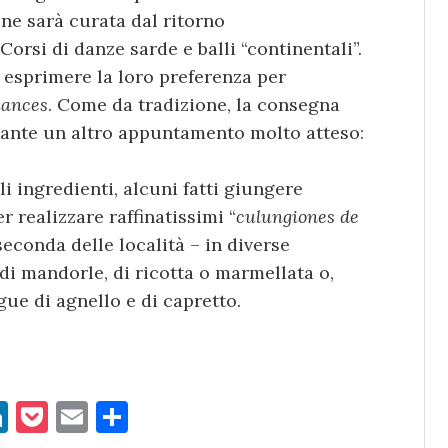
ne sarà curata dal ritorno
Corsi di danze sarde e balli “continentali”.
d esprimere la loro preferenza per
mances
. Come da tradizione, la consegna
rante un altro appuntamento molto atteso:
li ingredienti, alcuni fatti giungere
r realizzare raffinatissimi “
culungiones de
 seconda delle località – in diverse
 di mandorle, di ricotta o marmellata o,
ue di agnello e di capretto.
Li
P
E
C