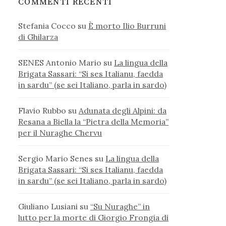
COMMENTI RECENTI
Stefania Cocco
su
È morto Ilio Burruni
di Ghilarza
SENES Antonio Mario
su
La lingua della
Brigata Sassari: “Si ses Italianu, faedda
in sardu” (se sei Italiano, parla in sardo)
Flavio Rubbo
su
Adunata degli Alpini: da
Resana a Biella la “Pietra della Memoria”
per il Nuraghe Chervu
Sergio Mario Senes
su
La lingua della
Brigata Sassari: “Si ses Italianu, faedda
in sardu” (se sei Italiano, parla in sardo)
Giuliano Lusiani
su
“Su Nuraghe” in
lutto per la morte di Giorgio Frongia di