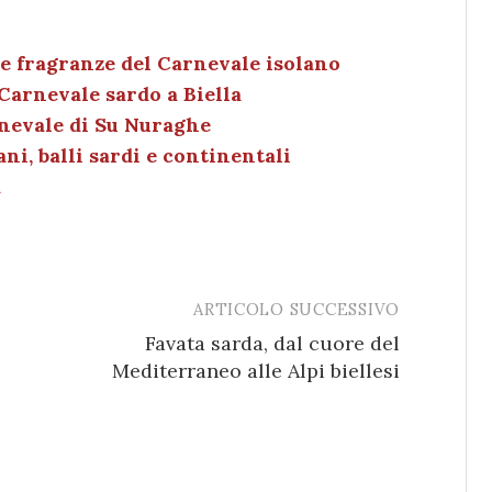
n
o
m
o
k
c
ai
n
e
k
l
di
le fragranze del Carnevale isolano
 Carnevale sardo a Biella
dI
et
vi
rnevale di Su Nuraghe
n
di
ani, balli sardi e continentali
a
ARTICOLO SUCCESSIVO
Favata sarda, dal cuore del
Mediterraneo alle Alpi biellesi