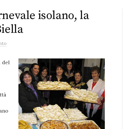
nevale isolano, la
iella
nto
i del
ttà
e
iano