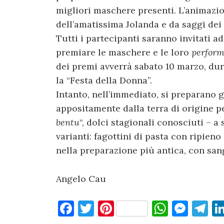
migliori maschere presenti. L’animazio
dell’amatissima Jolanda e da saggi dei 
Tutti i partecipanti saranno invitati a
premiare le maschere e le loro
perfor
dei premi avverrà sabato 10 marzo, du
la “Festa della Donna”.
Intanto, nell’immediato, si preparano g
appositamente dalla terra di origine pe
bentu
“, dolci stagionali conosciuti – a
varianti: fagottini di pasta con ripieno
nella preparazione più antica, con sang
Angelo Cau
F
T
Pi
W
M
T