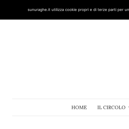
Skip
sunuraghe.it utilizza cookie propri e di terze parti per 
to
content
HOME
IL CIRCOLO