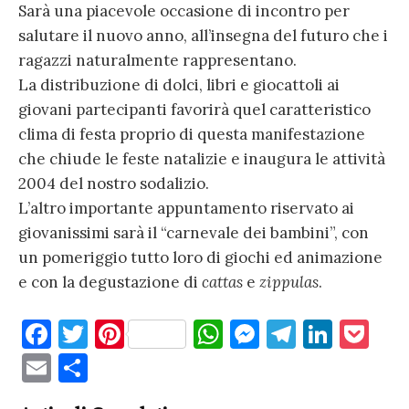
Sarà una piacevole occasione di incontro per
salutare il nuovo anno, all’insegna del futuro che i
ragazzi naturalmente rappresentano.
La distribuzione di dolci, libri e giocattoli ai
giovani partecipanti favorirà quel caratteristico
clima di festa proprio di questa manifestazione
che chiude le feste natalizie e inaugura le attività
2004 del nostro sodalizio.
L’altro importante appuntamento riservato ai
giovanissimi sarà il “carnevale dei bambini”, con
un pomeriggio tutto loro di giochi ed animazione
e con la degustazione di
cattas
e
zippulas
.
F
T
Pi
W
M
T
Li
P
a
w
nt
h
es
el
n
o
E
C
c
it
er
at
se
e
k
c
m
o