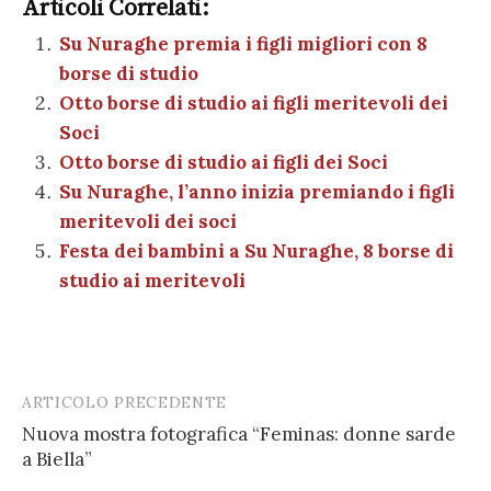
e
te
es
s
n
gr
e
k
Articoli Correlati:
ai
n
b
r
t
A
g
a
dI
et
Su Nuraghe premia i figli migliori con 8
l
di
borse di studio
o
p
er
m
n
vi
Otto borse di studio ai figli meritevoli dei
o
p
di
Soci
k
Otto borse di studio ai figli dei Soci
Su Nuraghe, l’anno inizia premiando i figli
meritevoli dei soci
Festa dei bambini a Su Nuraghe, 8 borse di
studio ai meritevoli
ARTICOLO PRECEDENTE
Post
Nuova mostra fotografica “Feminas: donne sarde
navigation
a Biella”