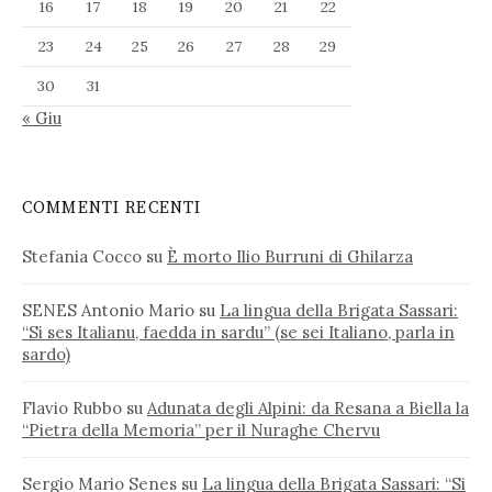
16
17
18
19
20
21
22
23
24
25
26
27
28
29
30
31
« Giu
COMMENTI RECENTI
Stefania Cocco
su
È morto Ilio Burruni di Ghilarza
SENES Antonio Mario
su
La lingua della Brigata Sassari:
“Si ses Italianu, faedda in sardu” (se sei Italiano, parla in
sardo)
Flavio Rubbo
su
Adunata degli Alpini: da Resana a Biella la
“Pietra della Memoria” per il Nuraghe Chervu
Sergio Mario Senes
su
La lingua della Brigata Sassari: “Si