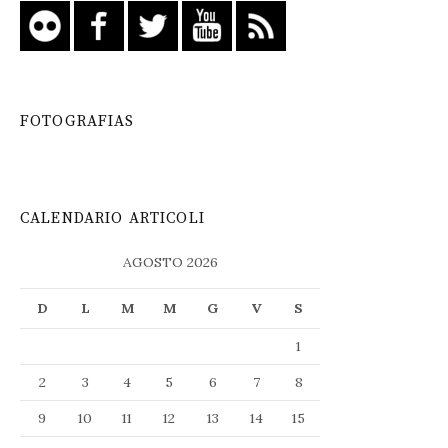
FOTOGRAFIAS
CALENDARIO ARTICOLI
AGOSTO 2026
D
L
M
M
G
V
S
1
2
3
4
5
6
7
8
9
10
11
12
13
14
15