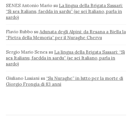
SENES Antonio Mario
su
La lingua della Brigata Sassari:
“Si ses Italianu, faedda in sardu” (se sei Italiano, parla in
sardo)
Flavio Rubbo
su
Adunata degli Alpini: da Resana a Biella la
“Pietra della Memoria” per il Nuraghe Chervu
Sergio Mario Senes
su
La lingua della Brigata Sassari: “Si
ses Italianu, faedda in sardu” (se sei Italiano, parla in
sardo)
Giuliano Lusiani
su
“Su Nuraghe” in lutto per la morte di
Giorgio Frongia di 83 anni