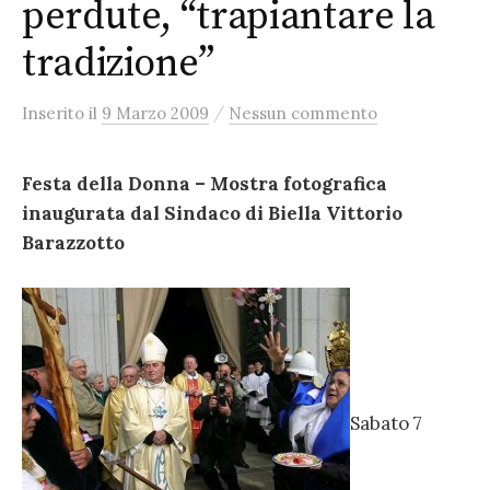
perdute, “trapiantare la
tradizione”
/
Inserito
il
9 Marzo 2009
Nessun commento
Festa della Donna – Mostra fotografica
inaugurata dal Sindaco di Biella Vittorio
Barazzotto
Sabato 7