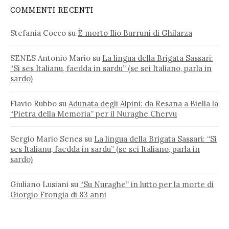
COMMENTI RECENTI
Stefania Cocco
su
È morto Ilio Burruni di Ghilarza
SENES Antonio Mario
su
La lingua della Brigata Sassari:
“Si ses Italianu, faedda in sardu” (se sei Italiano, parla in
sardo)
Flavio Rubbo
su
Adunata degli Alpini: da Resana a Biella la
“Pietra della Memoria” per il Nuraghe Chervu
Sergio Mario Senes
su
La lingua della Brigata Sassari: “Si
ses Italianu, faedda in sardu” (se sei Italiano, parla in
sardo)
Giuliano Lusiani
su
“Su Nuraghe” in lutto per la morte di
Giorgio Frongia di 83 anni