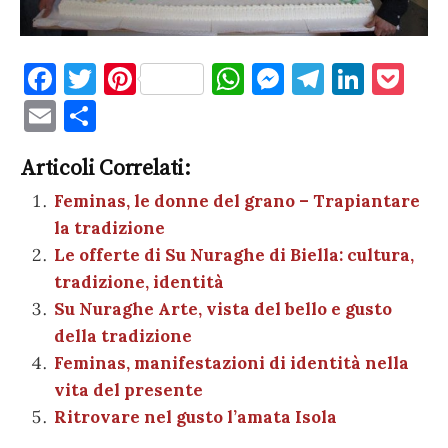
F
T
Pi
W
M
T
Li
P
a
w
nt
h
es
el
n
o
E
C
c
it
er
at
se
e
k
c
m
o
e
te
es
s
n
gr
e
k
Articoli Correlati:
ai
n
b
r
t
A
g
a
dI
et
Feminas, le donne del grano – Trapiantare
l
di
la tradizione
o
p
er
m
n
vi
Le offerte di Su Nuraghe di Biella: cultura,
o
p
di
tradizione, identità
k
Su Nuraghe Arte, vista del bello e gusto
della tradizione
Feminas, manifestazioni di identità nella
vita del presente
Ritrovare nel gusto l’amata Isola