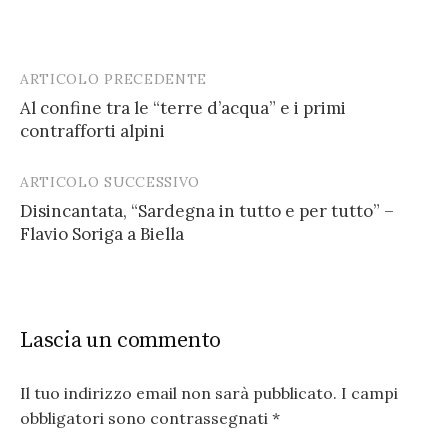
ARTICOLO PRECEDENTE
Post
Al confine tra le “terre d’acqua” e i primi
navigation
contrafforti alpini
ARTICOLO SUCCESSIVO
Disincantata, “Sardegna in tutto e per tutto” –
Flavio Soriga a Biella
Lascia un commento
Il tuo indirizzo email non sarà pubblicato.
I campi
obbligatori sono contrassegnati
*