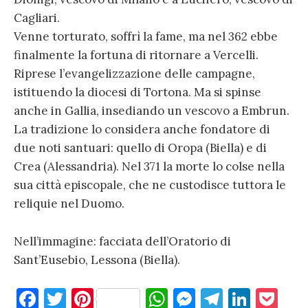
Cagliari.
Venne torturato, soffrì la fame, ma nel 362 ebbe
finalmente la fortuna di ritornare a Vercelli.
Riprese l’evangelizzazione delle campagne,
istituendo la diocesi di Tortona. Ma si spinse
anche in Gallia, insediando un vescovo a Embrun.
La tradizione lo considera anche fondatore di
due noti santuari: quello di Oropa (Biella) e di
Crea (Alessandria). Nel 371 la morte lo colse nella
sua città episcopale, che ne custodisce tuttora le
reliquie nel Duomo.
Nell’immagine: facciata dell’Oratorio di
Sant’Eusebio, Lessona (Biella).
F
T
Pi
W
M
T
Li
P