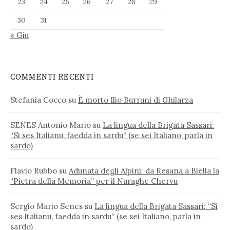
23
24
25
26
27
28
29
30
31
« Giu
COMMENTI RECENTI
Stefania Cocco
su
È morto Ilio Burruni di Ghilarza
SENES Antonio Mario
su
La lingua della Brigata Sassari:
“Si ses Italianu, faedda in sardu” (se sei Italiano, parla in
sardo)
Flavio Rubbo
su
Adunata degli Alpini: da Resana a Biella la
“Pietra della Memoria” per il Nuraghe Chervu
Sergio Mario Senes
su
La lingua della Brigata Sassari: “Si
ses Italianu, faedda in sardu” (se sei Italiano, parla in
sardo)