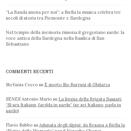
“La Banda suona per noi”: a Biella la musica celebra tre
secoli di storia tra Piemonte e Sardegna
Nel tempio della memoria risuona il gregoriano sardo: la
voce antica della Sardegna nella Basilica di San
Sebastiano
COMMENTI RECENTI
Stefania Cocco
su
È morto Ilio Burruni di Ghilarza
SENES Antonio Mario
su
La lingua della Brigata Sassari:
“Si ses Italianu, faedda in sardu” (se sei Italiano, parla in
sardo)
Flavio Rubbo
su
Adunata degli Alpini: da Resana a Biella la
“Pietra della Memoria” per il Nuraghe Chervu