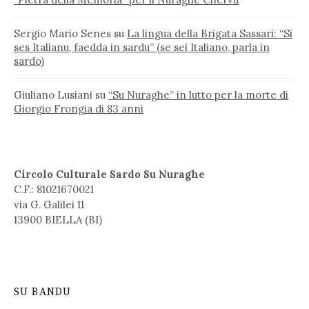
Sergio Mario Senes
su
La lingua della Brigata Sassari: “Si
ses Italianu, faedda in sardu” (se sei Italiano, parla in
sardo)
Giuliano Lusiani
su
“Su Nuraghe” in lutto per la morte di
Giorgio Frongia di 83 anni
Circolo Culturale Sardo Su Nuraghe
C.F.: 81021670021
via G. Galilei 11
13900 BIELLA (BI)
SU BANDU