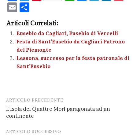
a
w
nt
h
es
el
n
o
E
C
c
it
er
at
se
e
k
c
m
o
e
te
es
s
n
gr
e
k
Articoli Correlati:
ai
n
b
r
t
A
g
a
dI
et
Eusebio da Cagliari, Eusebio di Vercelli
l
di
Festa di Sant’Eusebio da Cagliari Patrono
o
p
er
m
n
vi
del Piemonte
o
p
di
Lessona, successo per la festa patronale di
k
Sant’Eusebio
ARTICOLO PRECEDENTE
Post
L’Isola dei Quattro Mori paragonata ad un
navigation
continente
ARTICOLO SUCCESSIVO