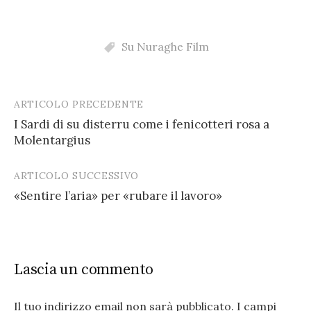
Su Nuraghe Film
ARTICOLO PRECEDENTE
Post
I Sardi di su disterru come i fenicotteri rosa a
navigation
Molentargius
ARTICOLO SUCCESSIVO
«Sentire l’aria» per «rubare il lavoro»
Lascia un commento
Il tuo indirizzo email non sarà pubblicato.
I campi