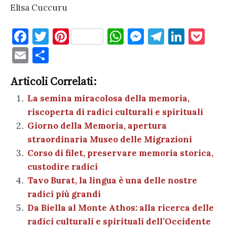
Elisa Cuccuru
F
T
Pi
W
M
T
Li
P
a
w
nt
h
es
el
n
o
E
C
c
it
er
at
se
e
k
c
m
o
e
te
es
s
n
gr
e
k
Articoli Correlati:
ai
n
b
r
t
A
g
a
dI
et
La semina miracolosa della memoria,
l
di
riscoperta di radici culturali e spirituali
o
p
er
m
n
vi
Giorno della Memoria, apertura
o
p
di
straordinaria Museo delle Migrazioni
k
Corso di filet, preservare memoria storica,
custodire radici
Tavo Burat, la lingua è una delle nostre
radici più grandi
Da Biella al Monte Athos: alla ricerca delle
radici culturali e spirituali dell’Occidente