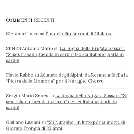
COMMENTI RECENTI
Stefania Cocco
su
È morto Ilio Burruni di Ghilarza
SENES Antonio Mario
su
La lingua della Brigata Sassari:
“Si ses Italianu, faedda in sardu” (se sei Italiano, parla in
sardo)
Flavio Rubbo
su
Adunata degli Alpini: da Resana a Biella la
“Pietra della Memoria” per il Nuraghe Chervu
Sergio Mario Senes
su
La lingua della Brigata Sassari: “Si
ses Italianu, faedda in sardu” (se sei Italiano, parla in
sardo)
Giuliano Lusiani
su
“Su Nuraghe” in lutto per la morte di
Giorgio Frongia di 83 anni