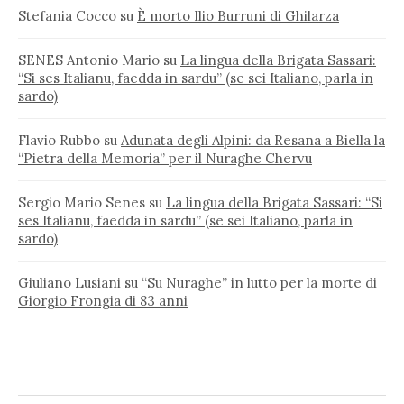
Stefania Cocco
su
È morto Ilio Burruni di Ghilarza
SENES Antonio Mario
su
La lingua della Brigata Sassari:
“Si ses Italianu, faedda in sardu” (se sei Italiano, parla in
sardo)
Flavio Rubbo
su
Adunata degli Alpini: da Resana a Biella la
“Pietra della Memoria” per il Nuraghe Chervu
Sergio Mario Senes
su
La lingua della Brigata Sassari: “Si
ses Italianu, faedda in sardu” (se sei Italiano, parla in
sardo)
Giuliano Lusiani
su
“Su Nuraghe” in lutto per la morte di
Giorgio Frongia di 83 anni