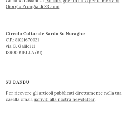
Giuliano Lusiani
su
“Su Nuraghe” in lutto per la morte di
Giorgio Frongia di 83 anni
Circolo Culturale Sardo Su Nuraghe
C.F.: 81021670021
via G. Galilei 11
13900 BIELLA (BI)
SU BANDU
Per ricevere gli articoli pubblicati direttamente nella tua
casella email,
iscriviti alla nostra newsletter
.