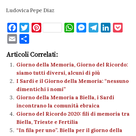
Ludovica Pepe Diaz
F
T
Pi
W
M
T
Li
P
a
w
nt
h
es
el
n
o
E
C
c
it
er
at
se
e
k
c
m
o
e
te
es
s
n
gr
e
k
Articoli Correlati:
ai
n
b
r
t
A
g
a
dI
et
Giorno della Memoria, Giorno del Ricordo:
l
di
siamo tutti diversi, alcuni di più
o
p
er
m
n
vi
I Sardi e il Giorno della Memoria: “nessuno
o
p
di
dimentichi i nomi”
k
Giorno della Memoria a Biella, i Sardi
incontrano la comunità ebraica
Giorno del Ricordo 2020: fili di memoria tra
Biella, Trieste e Fertilia
“In fila per uno”. Biella per il giorno della