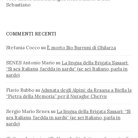
Sebastiano
COMMENTI RECENTI
Stefania Cocco
su
È morto Ilio Burruni di Ghilarza
SENES Antonio Mario
su
La lingua della Brigata Sassari:
“Si ses Italianu, faedda in sardu” (se sei Italiano, parla in
sardo)
Flavio Rubbo
su
Adunata degli Alpini: da Resana a Biella la
“Pietra della Memoria” per il Nuraghe Chervu
Sergio Mario Senes
su
La lingua della Brigata Sassari: “Si
ses Italianu, faedda in sardu” (se sei Italiano, parla in
sardo)