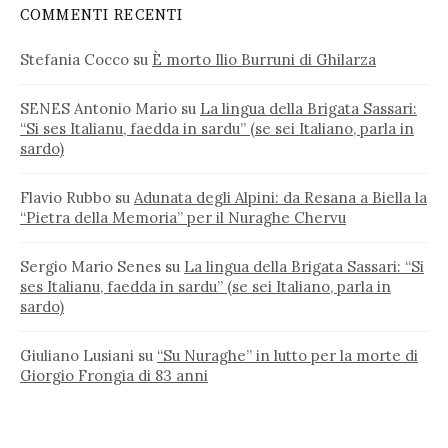
COMMENTI RECENTI
Stefania Cocco
su
È morto Ilio Burruni di Ghilarza
SENES Antonio Mario
su
La lingua della Brigata Sassari:
“Si ses Italianu, faedda in sardu” (se sei Italiano, parla in
sardo)
Flavio Rubbo
su
Adunata degli Alpini: da Resana a Biella la
“Pietra della Memoria” per il Nuraghe Chervu
Sergio Mario Senes
su
La lingua della Brigata Sassari: “Si
ses Italianu, faedda in sardu” (se sei Italiano, parla in
sardo)
Giuliano Lusiani
su
“Su Nuraghe” in lutto per la morte di
Giorgio Frongia di 83 anni