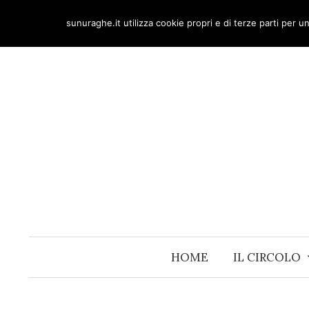
Skip
sunuraghe.it utilizza cookie propri e di terze parti per 
to
content
HOME
IL CIRCOLO