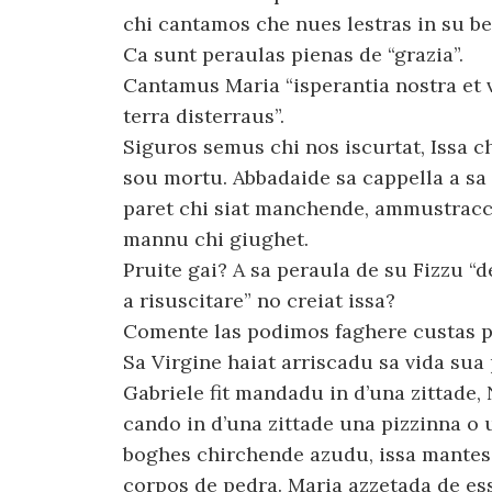
chi cantamos che nues lestras in su b
Ca sunt peraulas pienas de “grazia”.
Cantamus Maria “isperantia nostra et vid
terra disterraus”.
Siguros semus chi nos iscurtat, Issa c
sou mortu. Abbadaide sa cappella a sa
paret chi siat manchende, ammustracc
mannu chi giughet.
Pruite gai? A sa peraula de su Fizzu “
a risuscitare” no creiat issa?
Comente las podimos faghere custas 
Sa Virgine haiat arriscadu sa vida sua
Gabriele fit mandadu in d’una zittade, 
cando in d’una zittade una pizzinna o u
boghes chirchende azudu, issa mantes
corpos de pedra. Maria azzetada de es