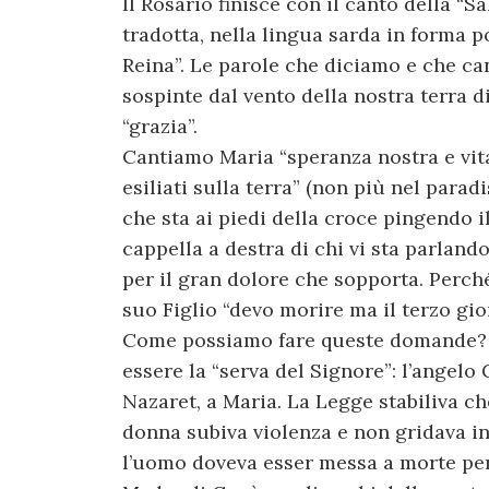
Il Rosario finisce con il canto della “S
tradotta, nella lingua sarda in forma po
Reina”. Le parole che diciamo e che c
sospinte dal vento della nostra terra 
“grazia”.
Cantiamo Maria “speranza nostra e vita”
esiliati sulla terra” (non più nel paradi
che sta ai piedi della croce pingendo i
cappella a destra di chi vi sta parland
per il gran dolore che sopporta. Perché
suo Figlio “devo morire ma il terzo gio
Come possiamo fare queste domande? La
essere la “serva del Signore”: l’angelo
Nazaret, a Maria. La Legge stabiliva c
donna subiva violenza e non gridava in 
l’uomo doveva esser messa a morte per 