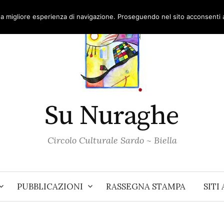
una migliore esperienza di navigazione. Proseguendo nel sito acconsenti al
Su Nuraghe
Circolo Culturale Sardo ~ Biella
PUBBLICAZIONI
RASSEGNA STAMPA
SITI