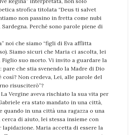
alve Regina” interpretata, non solo
etica strofica titolata “Deus ti salvet
antiamo non passino in fretta come nubi
di Sardegna. Perché sono parole piene di
 noi che siamo “figli di Eva afflitta
so). Siamo sicuri che Maria ci ascolta, lei
l Figlio suo morto. Vi invito a guardare la
o: pare che stia svenendo la Madre di Dio
 così? Non credeva, Lei, alle parole del
rno risusciterò”?
 Vergine aveva rischiato la sua vita per
 Gabriele era stato mandato in una città,
he quando in una città una ragazza o una
cerca di aiuto, lei stessa insieme con
lapidazione. Maria accetta di essere la