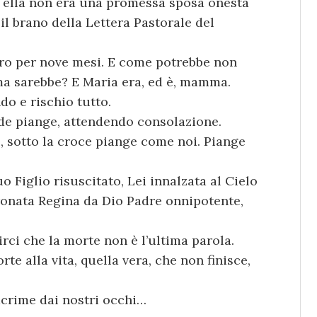
e ella non era una promessa sposa onesta
il brano della Lettera Pastorale del
ero per nove mesi. E come potrebbe non
 sarebbe? E Maria era, ed è, mamma.
do e rischio tutto.
fede piange, attendendo consolazione.
, sotto la croce piange come noi. Piange
uo Figlio risuscitato, Lei innalzata al Cielo
ronata Regina da Dio Padre onnipotente,
irci che la morte non è l’ultima parola.
te alla vita, quella vera, che non finisce,
acrime dai nostri occhi…