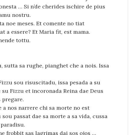
onesta … Si n’de cherides ischire de pius
camu nostru.
a noe meses. Et comente no tiat
t a essere? Et Maria fit, est mama.
hende tottu.
, sutta sa rughe, pianghet che a nois. Issa
Fizzu sou risuscitadu, issa pesada a su
 su Fizzu et incoronada Reina dae Deus
 pregare.
 a nos narrere chi sa morte no est
u sou passat dae sa morte a sa vida, cussa
u paradisu.
he frobbit sas lagrimas dai sos ojos …