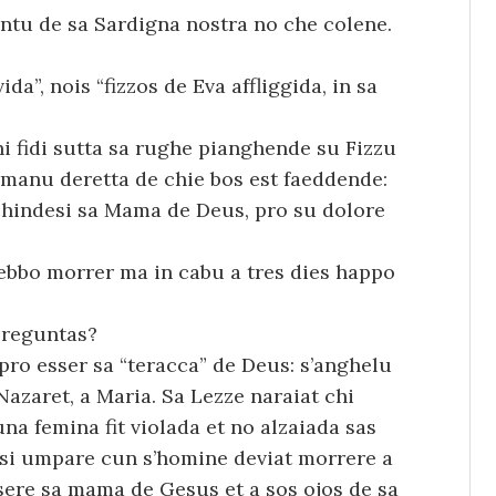
entu de sa Sardigna nostra no che colene.
a”, nois “fizzos de Eva affliggida, in sa
hi fidi sutta sa rughe pianghende su Fizzu
 manu deretta de chie bos est faeddende:
hindesi sa Mama de Deus, pro su dolore
debbo morrer ma in cabu a tres dies happo
preguntas?
 pro esser sa “teracca” de Deus: s’anghelu
Nazaret, a Maria. Sa Lezze naraiat chi
na femina fit violada et no alzaiada sas
si umpare cun s’homine deviat morrere a
sere sa mama de Gesus et a sos ojos de sa