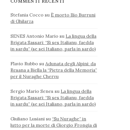
COMMENTI RECENTI
Stefania Cocco
su
È morto Ilio Burruni
di Ghilarza
SENES Antonio Mario
su
La lingua della
Brigata Sassari: “Si ses Italianu, faedda
in sardu” (se sei Italiano, parla in sardo)
Flavio Rubbo
su
Adunata degli Alpini: da
Resana a Biella la “Pietra della Memoria”
per il Nuraghe Chervu
Sergio Mario Senes
su
La lingua della
Brigata Sassari: “Si ses Italianu, faedda
in sardu” (se sei Italiano, parla in sardo)
Giuliano Lusiani
su
“Su Nuraghe” in
lutto per la morte di Giorgio Frongia di