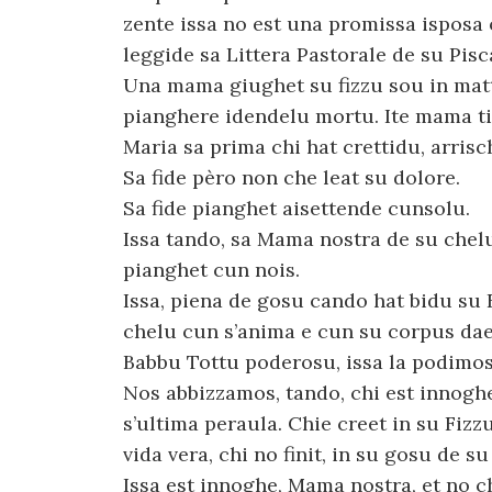
zente issa no est una promissa isposa 
leggide sa Littera Pastorale de su Pis
Una mama giughet su fizzu sou in matt
pianghere idendelu mortu. Ite mama tia
Maria sa prima chi hat crettidu, arrisc
Sa fide pèro non che leat su dolore.
Sa fide pianghet aisettende cunsolu.
Issa tando, sa Mama nostra de su chelu
pianghet cun nois.
Issa, piena de gosu cando hat bidu su 
chelu cun s’anima e cun su corpus dae
Babbu Tottu poderosu, issa la podimos
Nos abbizzamos, tando, chi est innoghe
s’ultima peraula. Chie creet in su Fizz
vida vera, chi no finit, in su gosu de s
Issa est innoghe, Mama nostra, et no c