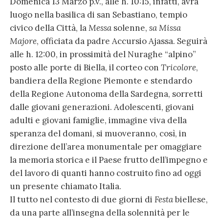
Domenica 13 Marzo p.v., alle h. 10:15, infatti, avrà
luogo nella basilica di san Sebastiano, tempio
civico della Città, la
Messa
solenne,
sa Missa
Majore
, officiata da padre Accursio Ajassa. Seguirà
alle h. 12:00, in prossimità del Nuraghe “alpino”
posto alle porte di Biella, il corteo con
Tricolore
,
bandiera della Regione Piemonte e stendardo
della Regione Autonoma della Sardegna, sorretti
dalle giovani generazioni. Adolescenti, giovani
adulti e giovani famiglie, immagine viva della
speranza del domani, si muoveranno, così, in
direzione dell’area monumentale per omaggiare
la memoria storica e il Paese frutto dell’impegno e
del lavoro di quanti hanno costruito fino ad oggi
un presente chiamato Italia.
Il tutto nel contesto di due giorni di
Festa
biellese,
da una parte all’insegna della solennità per le