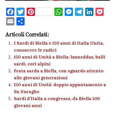
F
T
Pi
W
M
T
Li
P
a
w
nt
h
es
el
n
o
E
C
c
it
er
at
se
e
k
c
m
o
e
te
es
s
n
gr
e
k
Articoli Correlati:
ai
n
b
r
t
A
g
a
dI
et
I Sardi di Biella e 150 anni di Italia Unita,
l
di
conoscere le radici
o
p
er
m
n
vi
150 anni di Unità a Biella: launeddas, balli
o
p
di
sardi, cori alpini
k
Festa sarda a Biella, con sguardo attento
alle giovani generazioni
150 anni di Unità: doppio appuntamento a
Su Nuraghe
Sardi d’Italia a congresso, da Biella 100
giovani anni