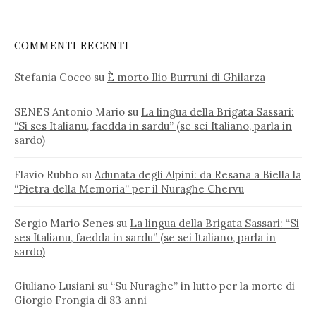
COMMENTI RECENTI
Stefania Cocco
su
È morto Ilio Burruni di Ghilarza
SENES Antonio Mario
su
La lingua della Brigata Sassari:
“Si ses Italianu, faedda in sardu” (se sei Italiano, parla in
sardo)
Flavio Rubbo
su
Adunata degli Alpini: da Resana a Biella la
“Pietra della Memoria” per il Nuraghe Chervu
Sergio Mario Senes
su
La lingua della Brigata Sassari: “Si
ses Italianu, faedda in sardu” (se sei Italiano, parla in
sardo)
Giuliano Lusiani
su
“Su Nuraghe” in lutto per la morte di
Giorgio Frongia di 83 anni