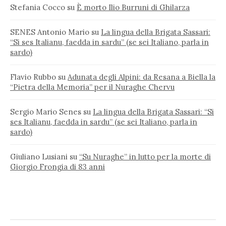
Stefania Cocco
su
È morto Ilio Burruni di Ghilarza
SENES Antonio Mario
su
La lingua della Brigata Sassari:
“Si ses Italianu, faedda in sardu” (se sei Italiano, parla in
sardo)
Flavio Rubbo
su
Adunata degli Alpini: da Resana a Biella la
“Pietra della Memoria” per il Nuraghe Chervu
Sergio Mario Senes
su
La lingua della Brigata Sassari: “Si
ses Italianu, faedda in sardu” (se sei Italiano, parla in
sardo)
Giuliano Lusiani
su
“Su Nuraghe” in lutto per la morte di
Giorgio Frongia di 83 anni