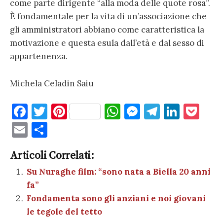
come parte dirigente “alla moda delle quote rosa”.
È fondamentale per la vita di un’associazione che
gli amministratori abbiano come caratteristica la
motivazione e questa esula dall’età e dal sesso di
appartenenza.
Michela Celadin Saiu
F
T
Pi
W
M
T
Li
P
a
w
nt
h
es
el
n
o
E
C
c
it
er
at
se
e
k
c
m
o
e
te
es
s
n
gr
e
k
Articoli Correlati:
ai
n
b
r
t
A
g
a
dI
et
Su Nuraghe film: “sono nata a Biella 20 anni
l
di
fa”
o
p
er
m
n
vi
Fondamenta sono gli anziani e noi giovani
o
p
di
le tegole del tetto