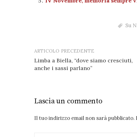
IV Novembre, memoria sempre viv
k
Su N
ARTICOLO PRECEDENTE
Post
Limba a Biella, “dove siamo cresciuti,
navigation
anche i sassi parlano”
Lascia un commento
Il tuo indirizzo email non sarà pubblicato.