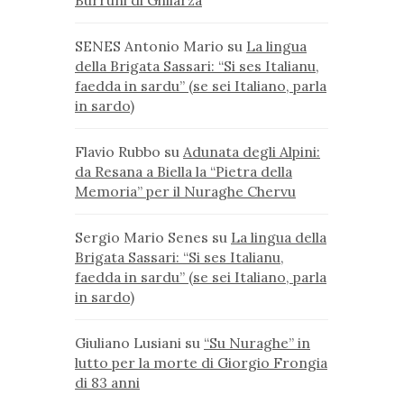
Burruni di Ghilarza
SENES Antonio Mario
su
La lingua
della Brigata Sassari: “Si ses Italianu,
faedda in sardu” (se sei Italiano, parla
in sardo)
Flavio Rubbo
su
Adunata degli Alpini:
da Resana a Biella la “Pietra della
Memoria” per il Nuraghe Chervu
Sergio Mario Senes
su
La lingua della
Brigata Sassari: “Si ses Italianu,
faedda in sardu” (se sei Italiano, parla
in sardo)
Giuliano Lusiani
su
“Su Nuraghe” in
lutto per la morte di Giorgio Frongia
di 83 anni