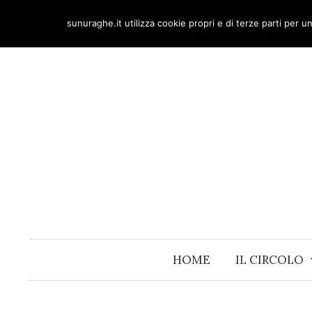
Skip
sunuraghe.it utilizza cookie propri e di terze parti per 
to
content
HOME
IL CIRCOLO