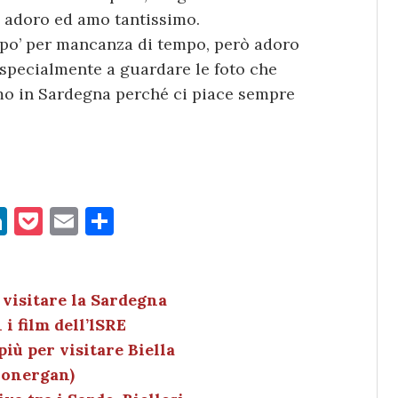
io adoro ed amo tantissimo.
n po’ per mancanza di tempo, però adoro
 specialmente a guardare le foto che
mo in Sardegna perché ci piace sempre
Li
P
E
C
n
o
m
o
k
c
ai
n
e
k
l
di
 visitare la Sardegna
i film dell’lSRE
dI
et
vi
iù per visitare Biella
n
di
Lonergan)