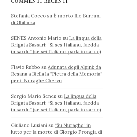
COMMENTI RECENTI
Stefania Cocco
su
È morto Ilio Burruni
di Ghilarza
SENES Antonio Mario
su
La lingua della
Brigata Sassari: “Si ses Italianu, faedda
in sardu” (se sei Italiano, parla in sardo)
Flavio Rubbo
su
Adunata degli Alpini: da
Resana a Biella la “Pietra della Memoria”
per il Nuraghe Chervu
Sergio Mario Senes
su
La lingua della
Brigata Sassari: “Si ses Italianu, faedda
in sardu” (se sei Italiano, parla in sardo)
Giuliano Lusiani
su
“Su Nuraghe” in
lutto per la morte di Giorgio Frongia di