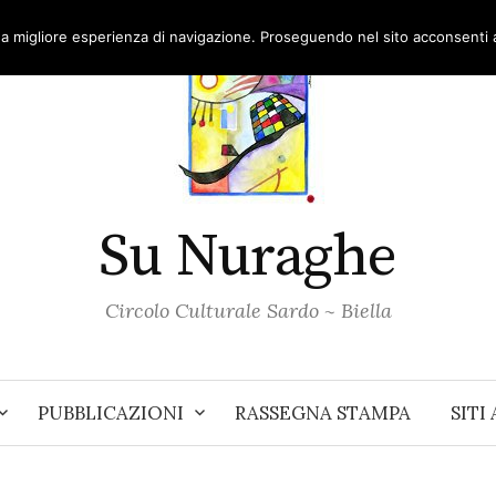
una migliore esperienza di navigazione. Proseguendo nel sito acconsenti al
Su Nuraghe
Circolo Culturale Sardo ~ Biella
PUBBLICAZIONI
RASSEGNA STAMPA
SITI