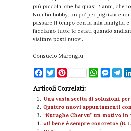
più piccola, che ha quasi 2 anni, che 
Non ho hobby, un po’ per pigrizia e u
passare il tempo con la mia famiglia e
facciamo tutte le estati quando andia
visitare posti nuovi.
Consuelo Marongiu
F
T
Pi
W
M
T
a
w
nt
h
es
el
Articoli Correlati:
c
it
er
at
se
e
e
te
es
s
n
gr
Una vasta scelta di soluzioni per
Quattro nuovi appuntamenti con 
b
r
t
A
g
a
“Nuraghe Chervu” un motivo in p
o
p
er
m
«Il bene è sempre concreto» (B. 
o
p