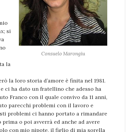
mio
x; si
va
ino
Consuelo Marongiu
ta la
rò la loro storia d’amore è finita nel 1981.
e ci ha dato un fratellino che adesso ha
iuto Franco con il quale convivo da 11 anni,
o parecchi problemi con il lavoro e
esti problemi ci hanno portato a rimandare
 prima o poi avverrà ed anche ad avere
olo con mio nipote, il figlio di mia sorella