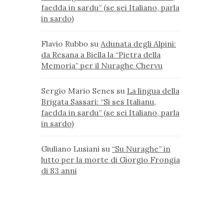
faedda in sardu” (se sei Italiano, parla
in sardo)
Flavio Rubbo
su
Adunata degli Alpini:
da Resana a Biella la “Pietra della
Memoria” per il Nuraghe Chervu
Sergio Mario Senes
su
La lingua della
Brigata Sassari: “Si ses Italianu,
faedda in sardu” (se sei Italiano, parla
in sardo)
Giuliano Lusiani
su
“Su Nuraghe” in
lutto per la morte di Giorgio Frongia
di 83 anni