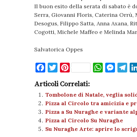
Il buon esito della serata di sabato è 
Serra, Giovanni Floris, Caterina Orrù
Desogus, Filippo Satta, Anna Axana, Ri
Cogotti, Michele Maffeo e Melinda Ma
Salvatorica Oppes
F
T
Pi
W
M
T
a
w
nt
h
es
el
Articoli Correlati:
c
it
er
at
se
e
e
te
es
s
n
gr
Tombolone di Natale, veglia soli
Pizza al Circolo tra amicizia e 
b
r
t
A
g
a
Pizza a Su Nuraghe e variante al
o
p
er
m
Pizza al Circolo Su Nuraghe
o
p
Su Nuraghe Arte: aprire lo scrign
k