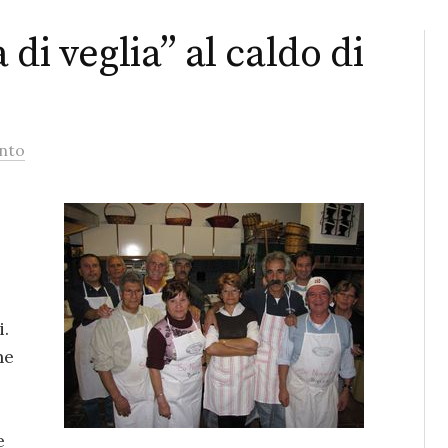
di veglia” al caldo di
nto
i.
ne
e