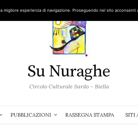
una migliore esperienza di navigazione. Proseguendo nel sito acconsenti al
Su Nuraghe
Circolo Culturale Sardo ~ Biella
PUBBLICAZIONI
RASSEGNA STAMPA
SITI