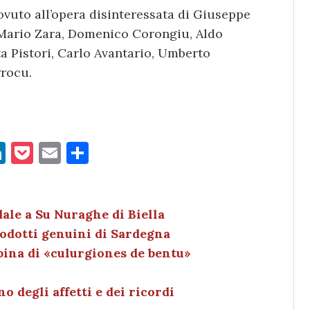
dovuto all’opera disinteressata di Giuseppe
, Mario Zara, Domenico Corongiu, Aldo
ta Pistori, Carlo Avantario, Umberto
rrocu.
Li
P
E
C
n
o
m
o
k
c
ai
n
e
k
l
di
dale a Su Nuraghe di Biella
prodotti genuini di Sardegna
dI
et
vi
pina di «culurgiones de bentu»
n
di
o degli affetti e dei ricordi