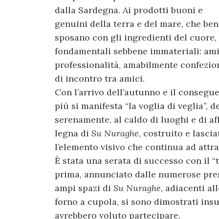
dalla Sardegna. Ai prodotti buoni e
genuini della terra e del mare, che ben
sposano con gli ingredienti del cuore, s
fondamentali sebbene immateriali: amic
professionalità, amabilmente confezion
di incontro tra amici.
Con l’arrivo dell’autunno e il consegu
più si manifesta “la voglia di veglia”, 
serenamente, al caldo di luoghi e di aff
legna di
Su Nuraghe
, costruito e lasci
l’elemento visivo che continua ad attra
È stata una serata di successo con il “t
prima, annunciato dalle numerose pren
ampi spazi di
Su Nuraghe
, adiacenti al
forno a cupola, si sono dimostrati insuf
avrebbero voluto partecipare.