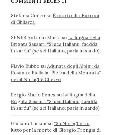
COMMENTI RECENTI
Stefania Cocco
su
È morto Ilio Burruni
di Ghilarza
SENES Antonio Mario
su
La lingua della
Brigata Sassari: “Si ses Italianu, faedda
in sardu” (se sei Italiano, parla in sardo)
Flavio Rubbo
su
Adunata degli Alpini: da
Resana a Biella la “Pietra della Memoria”
per il Nuraghe Chervu
Sergio Mario Senes
su
La lingua della
Brigata Sassari: “Si ses Italianu, faedda
in sardu” (se sei Italiano, parla in sardo)
Giuliano Lusiani
su
“Su Nuraghe” in
lutto per la morte di Giorgio Frongia di