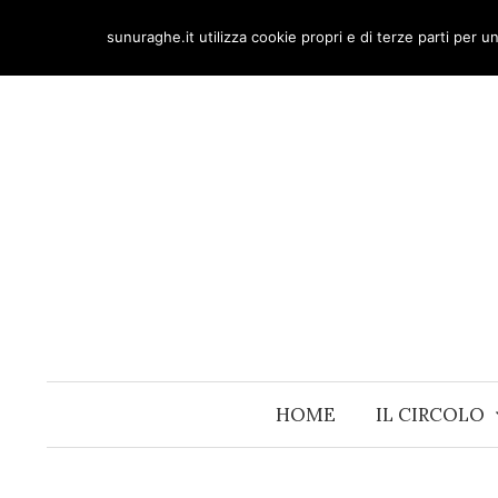
Skip
sunuraghe.it utilizza cookie propri e di terze parti per 
to
content
HOME
IL CIRCOLO