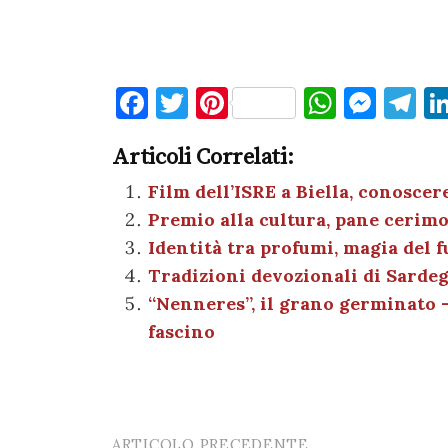
F
T
Pi
W
M
T
a
w
nt
h
es
el
Articoli Correlati:
c
it
er
at
se
e
e
te
es
s
n
gr
Film dell’ISRE a Biella, conoscere
Premio alla cultura, pane cerimo
b
r
t
A
g
a
Identità tra profumi, magia del f
o
p
er
m
Tradizioni devozionali di Sardeg
o
p
“Nenneres”, il grano germinato –
k
fascino
ARTICOLO PRECEDENTE