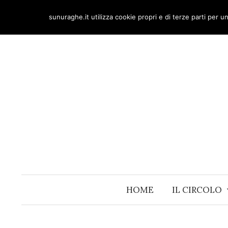
Skip
sunuraghe.it utilizza cookie propri e di terze parti per 
to
content
HOME
IL CIRCOLO