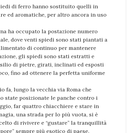
iedi di ferro hanno sostituito quelli in
ure ed aromatiche, per altro ancora in uso
degna ha occupato la postazione numero
ale, dove venti spiedi sono stati piantati a
 alimentato di continuo per mantenere
zione, gli spiedi sono stati estratti e
silio di pietre, girati, inclinati ed esposti
oco, fino ad ottenere la perfetta uniforme
o fa, lungo la vecchia via Roma che
no state posizionate le panche contro i
ggio, far quattro chiacchiere e stare in
agia, una strada per lo più vuota, si è
lto di rivivere e “gustare” la tranquillità
sapore” sempre più esotico di paese.