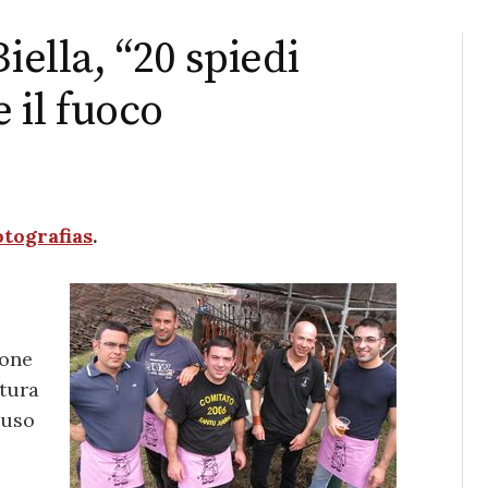
iella, “20 spiedi
e il fuoco
otografias
.
ione
ttura
 uso