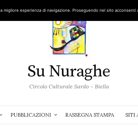
una migliore esperienza di navigazione. Proseguendo nel sito acconsenti al
Su Nuraghe
Circolo Culturale Sardo ~ Biella
PUBBLICAZIONI
RASSEGNA STAMPA
SITI