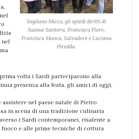
a,
 nel
Sagliano Micca,
gli spiedi diritti
di
ro
Juanne Santoru, Franziscu Flore,
lizia
Franziscu Manca, Salvadore e Lucianu
 nel
Piredda.
erma
prima volta i Sardi parteciparono alla
tinua presenza alla festa, gli amici di oggi,
le assistere nel paese natale di Pietro
ssa in scena di una tradizione culinaria
traverso i Sardi contemporanei, risalente a
l fuoco e alle prime tecniche di cottura