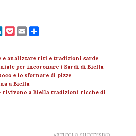
Li
P
E
C
n
o
m
o
k
c
ai
n
e
k
l
di
 e analizzare riti e tradizioni sarde
niale per incoronare i Sardi di Biella
dI
et
vi
uoco e lo sfornare di pizze
n
di
na a Biella
 rivivono a Biella tradizioni ricche di
ARTICOLO SUCCESSIVO