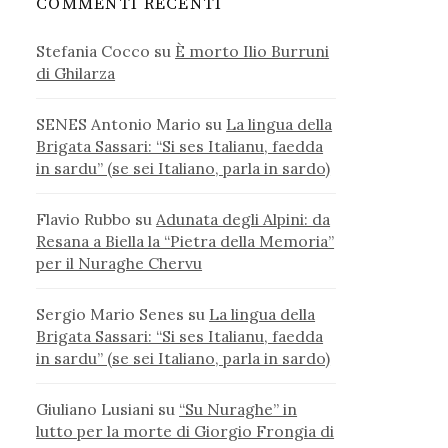
COMMENTI RECENTI
Stefania Cocco
su
È morto Ilio Burruni
di Ghilarza
SENES Antonio Mario
su
La lingua della
Brigata Sassari: “Si ses Italianu, faedda
in sardu” (se sei Italiano, parla in sardo)
Flavio Rubbo
su
Adunata degli Alpini: da
Resana a Biella la “Pietra della Memoria”
per il Nuraghe Chervu
Sergio Mario Senes
su
La lingua della
Brigata Sassari: “Si ses Italianu, faedda
in sardu” (se sei Italiano, parla in sardo)
Giuliano Lusiani
su
“Su Nuraghe” in
lutto per la morte di Giorgio Frongia di