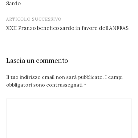
navigation
Sardo
ARTICOLO SUCCESSIVO
XXII Pranzo benefico sardo in favore dell’ANFFAS
Lascia un commento
Il tuo indirizzo email non sarà pubblicato.
I campi
obbligatori sono contrassegnati
*