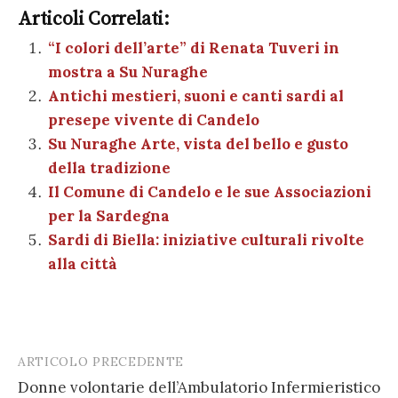
m
o
e
te
es
s
n
gr
e
k
Articoli Correlati:
ai
n
b
r
t
A
g
a
dI
et
“I colori dell’arte” di Renata Tuveri in
l
di
mostra a Su Nuraghe
o
p
er
m
n
vi
Antichi mestieri, suoni e canti sardi al
o
p
di
presepe vivente di Candelo
k
Su Nuraghe Arte, vista del bello e gusto
della tradizione
Il Comune di Candelo e le sue Associazioni
per la Sardegna
Sardi di Biella: iniziative culturali rivolte
alla città
ARTICOLO PRECEDENTE
Post
Donne volontarie dell’Ambulatorio Infermieristico