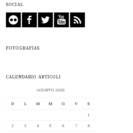
SOCIAL
FOTOGRAFIAS
CALENDARIO ARTICOLI
AGOSTO 2026
D
L
M
M
G
V
S
1
2
3
4
5
6
7
8