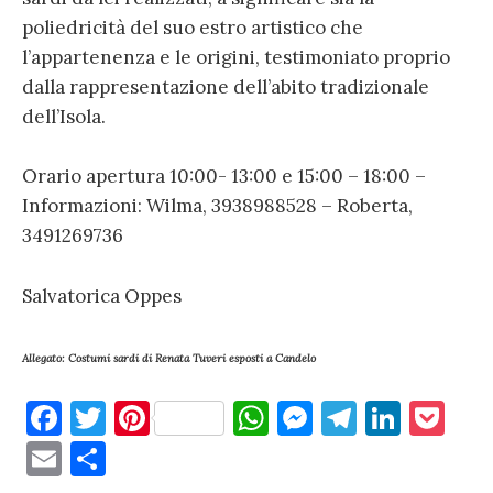
poliedricità del suo estro artistico che
l’appartenenza e le origini, testimoniato proprio
dalla rappresentazione dell’abito tradizionale
dell’Isola.
Orario apertura 10:00- 13:00 e 15:00 – 18:00 –
Informazioni: Wilma, 3938988528 – Roberta,
3491269736
Salvatorica Oppes
Allegato: Costumi sardi di Renata Tuveri esposti a Candelo
F
T
Pi
W
M
T
Li
P
a
w
nt
h
es
el
n
o
E
C
c
it
er
at
se
e
k
c