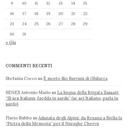
9
10
11
12
13
14
15
16
17
18
19
20
21
22
23
24
25
26
27
28
29
30
31
« Giu
COMMENTI RECENTI
Stefania Cocco
su
È morto Ilio Burruni di Ghilarza
SENES Antonio Mario
su
La lingua della Brigata Sassari:
“Si ses Italianu, faedda in sardu” (se sei Italiano, parla in
sardo)
Flavio Rubbo
su
Adunata degli Alpini: da Resana a Biella la
“Pietra della Memoria” per il Nuraghe Chervu