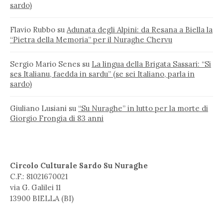
sardo)
Flavio Rubbo
su
Adunata degli Alpini: da Resana a Biella la
“Pietra della Memoria” per il Nuraghe Chervu
Sergio Mario Senes
su
La lingua della Brigata Sassari: “Si
ses Italianu, faedda in sardu” (se sei Italiano, parla in
sardo)
Giuliano Lusiani
su
“Su Nuraghe” in lutto per la morte di
Giorgio Frongia di 83 anni
Circolo Culturale Sardo Su Nuraghe
C.F.: 81021670021
via G. Galilei 11
13900 BIELLA (BI)