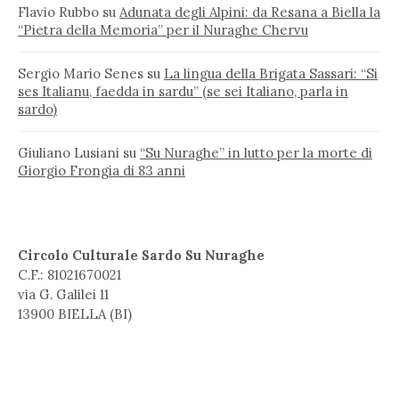
Flavio Rubbo
su
Adunata degli Alpini: da Resana a Biella la
“Pietra della Memoria” per il Nuraghe Chervu
Sergio Mario Senes
su
La lingua della Brigata Sassari: “Si
ses Italianu, faedda in sardu” (se sei Italiano, parla in
sardo)
Giuliano Lusiani
su
“Su Nuraghe” in lutto per la morte di
Giorgio Frongia di 83 anni
Circolo Culturale Sardo Su Nuraghe
C.F.: 81021670021
via G. Galilei 11
13900 BIELLA (BI)