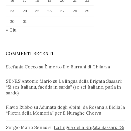
16
17
18
19
20
21
22
23
24
25
26
27
28
29
30
31
« Giu
COMMENTI RECENTI
Stefania Cocco
su
È morto Ilio Burruni di Ghilarza
SENES Antonio Mario
su
La lingua della Brigata Sassari:
“Si ses Italianu, faedda in sardu” (se sei Italiano, parla in
sardo)
Flavio Rubbo
su
Adunata degli Alpini: da Resana a Biella la
“Pietra della Memoria” per il Nuraghe Chervu
Sergio Mario Senes
su
La lingua della Brigata Sassari: “Si