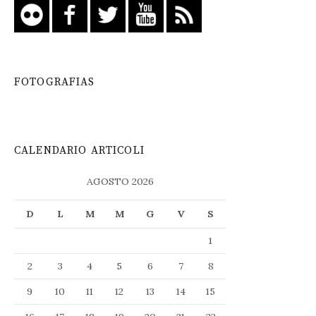
FOTOGRAFIAS
CALENDARIO ARTICOLI
AGOSTO 2026
D
L
M
M
G
V
S
1
2
3
4
5
6
7
8
9
10
11
12
13
14
15