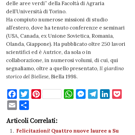
delle aree verdi” della Facoltà di Agraria
dell’Università di Torino.
Ha compiuto numerose missioni di studio
all’estero, dove ha tenuto conferenze e seminari
(USA, Canada, ex Unione Sovietica, Romania,
Olanda, Giappone). Ha pubblicato oltre 250 lavori
scientifici ed è Autrice, da sola o in
collaborazione, in numerosi volumi, di cui, qui
segnaliamo, oltre a quello presentato,
Il giardino
storico del Biellese
, Biella 1998.
F
T
Pi
W
M
T
Li
P
a
w
nt
h
es
el
n
o
E
C
c
it
er
at
se
e
k
c
m
o
e
te
es
s
n
gr
e
k
Articoli Correlati:
ai
n
b
r
t
A
g
a
dI
et
Felicitazioni! Quattro nuove lauree a Su
l
di