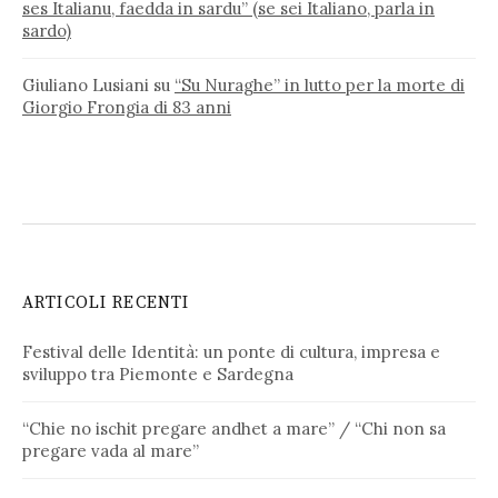
ses Italianu, faedda in sardu” (se sei Italiano, parla in
sardo)
Giuliano Lusiani
su
“Su Nuraghe” in lutto per la morte di
Giorgio Frongia di 83 anni
ARTICOLI RECENTI
Festival delle Identità: un ponte di cultura, impresa e
sviluppo tra Piemonte e Sardegna
“Chie no ischit pregare andhet a mare” / “Chi non sa
pregare vada al mare”