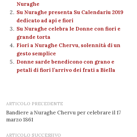
Nuraghe
o
p
er
m
n
vi
Su Nuraghe presenta Su Calendariu 2019
o
p
di
dedicato ad api e fiori
k
Su Nuraghe celebra le Donne con fiori e
grande torta
Fiori a Nuraghe Chervu, solennità di un
gesto semplice
Donne sarde benedicono con grano e
petali di fiori l’arrivo dei frati a Biella
ARTICOLO PRECEDENTE
Post
Bandiere a Nuraghe Chervu per celebrare il 17
navigation
marzo 1861
ARTICOLO SUCCESSIVO