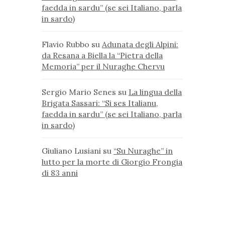
faedda in sardu” (se sei Italiano, parla
in sardo)
Flavio Rubbo
su
Adunata degli Alpini:
da Resana a Biella la “Pietra della
Memoria” per il Nuraghe Chervu
Sergio Mario Senes
su
La lingua della
Brigata Sassari: “Si ses Italianu,
faedda in sardu” (se sei Italiano, parla
in sardo)
Giuliano Lusiani
su
“Su Nuraghe” in
lutto per la morte di Giorgio Frongia
di 83 anni