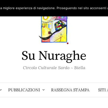
una migliore esperienza di navigazione. Proseguendo nel sito acconsenti al
Su Nuraghe
Circolo Culturale Sardo ~ Biella
PUBBLICAZIONI
RASSEGNA STAMPA
SITI