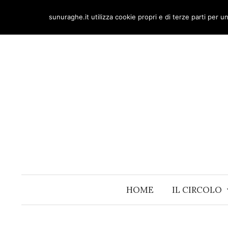
Skip
sunuraghe.it utilizza cookie propri e di terze parti per 
to
content
HOME
IL CIRCOLO