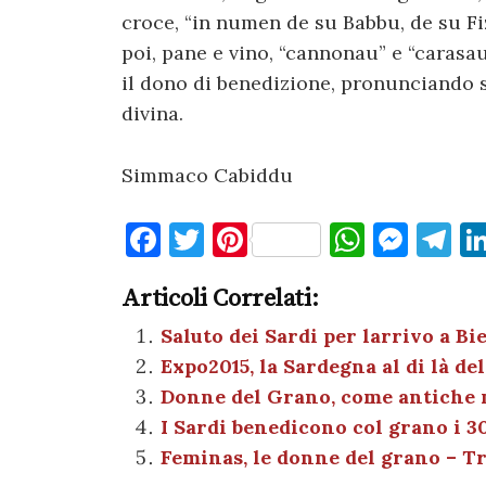
croce, “in numen de su Babbu, de su Fi
poi, pane e vino, “cannonau” e “carasau
il dono di benedizione, pronunciando su
divina.
Simmaco Cabiddu
F
T
Pi
W
M
T
a
w
nt
h
es
el
Articoli Correlati:
c
it
er
at
se
e
e
te
es
s
n
gr
Saluto dei Sardi per larrivo a Bi
Expo2015, la Sardegna al di là d
b
r
t
A
g
a
Donne del Grano, come antiche
o
p
er
m
I Sardi benedicono col grano i 3
o
p
Feminas, le donne del grano – Tr
k