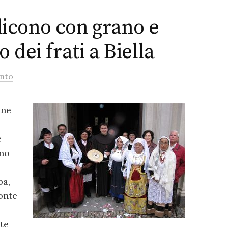
icono con grano e
vo dei frati a Biella
nto
one
e
ano
pa,
onte
te