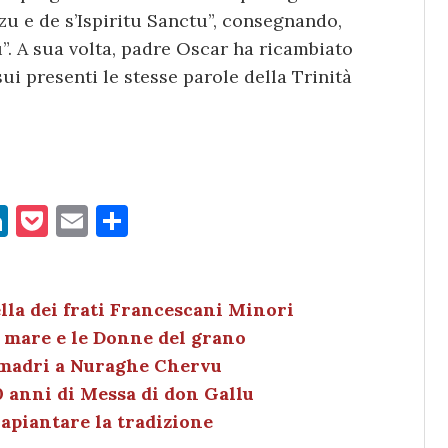
zu e de s’Ispiritu Sanctu”, consegnando,
”. A sua volta, padre Oscar ha ricambiato
i presenti le stesse parole della Trinità
Li
P
E
C
n
o
m
o
k
c
ai
n
e
k
l
di
ella dei frati Francescani Minori
el mare e le Donne del grano
dI
et
vi
 madri a Nuraghe Chervu
n
di
0 anni di Messa di don Gallu
apiantare la tradizione