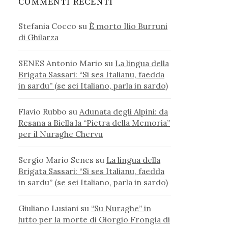
COMMENTI RECENTI
Stefania Cocco
su
È morto Ilio Burruni
di Ghilarza
SENES Antonio Mario
su
La lingua della
Brigata Sassari: “Si ses Italianu, faedda
in sardu” (se sei Italiano, parla in sardo)
Flavio Rubbo
su
Adunata degli Alpini: da
Resana a Biella la “Pietra della Memoria”
per il Nuraghe Chervu
Sergio Mario Senes
su
La lingua della
Brigata Sassari: “Si ses Italianu, faedda
in sardu” (se sei Italiano, parla in sardo)
Giuliano Lusiani
su
“Su Nuraghe” in
lutto per la morte di Giorgio Frongia di