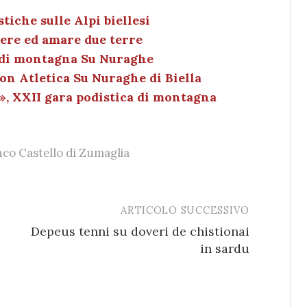
k
c
ai
n
e
k
l
di
tiche sulle Alpi biellesi
ere ed amare due terre
dI
et
vi
a di montagna Su Nuraghe
n
di
on Atletica Su Nuraghe di Biella
», XXII gara podistica di montagna
co Castello di Zumaglia
ARTICOLO SUCCESSIVO
Depeus tenni su doveri de chistionai
in sardu