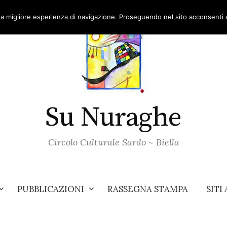
una migliore esperienza di navigazione. Proseguendo nel sito acconsenti al
Su Nuraghe
Circolo Culturale Sardo ~ Biella
PUBBLICAZIONI
RASSEGNA STAMPA
SITI