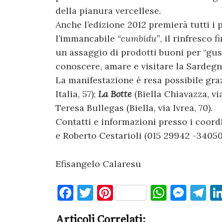
della pianura vercellese.
Anche l’edizione 2012 premierà tutti i 
l’immancabile
“cumbidu”
, il rinfresco 
un assaggio di prodotti buoni per “gusta
conoscere, amare e visitare la Sardegn
La manifestazione è resa possibile gra
Italia, 57);
La Botte
(Biella Chiavazza, vi
Teresa Bullegas (Biella, via Ivrea, 70).
Contatti e informazioni presso i coordi
e Roberto Cestarioli (015 29942 -3405
Efisangelo Calaresu
F
T
Pi
W
M
T
a
w
nt
h
es
el
Articoli Correlati: