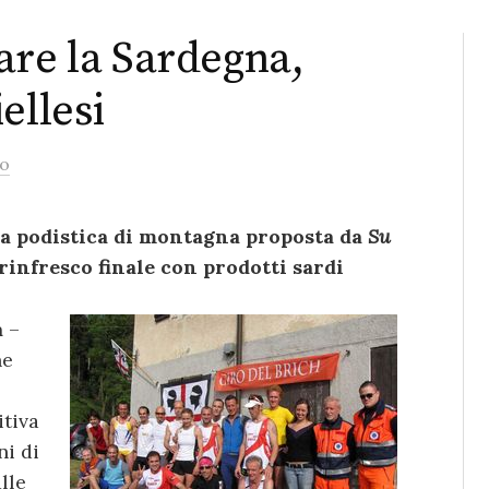
are la Sardegna,
ellesi
o
ra podistica di montagna proposta da
Su
 rinfresco finale con prodotti sardi
a
–
ne
itiva
ni di
lle