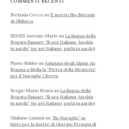
COMMENTI RECENTI
Stefania Cocco
su
È morto Ilio Burruni
di Ghilarza
SENES Antonio Mario
su
La lingua della
Brigata Sassari: “Si ses Italianu, faedda
in sardu” (se sei Italiano, parla in sardo)
Flavio Rubbo
su
Adunata degli Alpini: da
Resana a Biella la “Pietra della Memoria”
per il Nuraghe Chervu
Sergio Mario Senes
su
La lingua della
Brigata Sassari: “Si ses Italianu, faedda
in sardu” (se sei Italiano, parla in sardo)
Giuliano Lusiani
su
“Su Nuraghe” in
lutto per la morte di Giorgio Frongia di