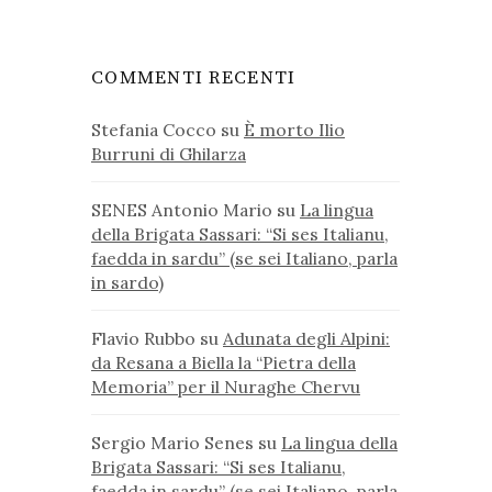
COMMENTI RECENTI
Stefania Cocco
su
È morto Ilio
Burruni di Ghilarza
SENES Antonio Mario
su
La lingua
della Brigata Sassari: “Si ses Italianu,
faedda in sardu” (se sei Italiano, parla
in sardo)
Flavio Rubbo
su
Adunata degli Alpini:
da Resana a Biella la “Pietra della
Memoria” per il Nuraghe Chervu
Sergio Mario Senes
su
La lingua della
Brigata Sassari: “Si ses Italianu,
faedda in sardu” (se sei Italiano, parla