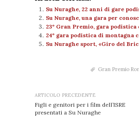
c
it
er
at
se
e
e
te
es
s
n
gr
Su Nuraghe, 22 anni di gare podis
Su Nuraghe, una gara per conosc
b
r
t
A
g
a
23° Gran Premio, gara podistic
o
p
er
m
24° gara podistica di montagna c
o
p
Su Nuraghe sport, «Giro del Bric
k
Gran Premio Ron
ARTICOLO PRECEDENTE
Post
Figli e genitori per i film dell’ISRE
navigation
presentati a Su Nuraghe