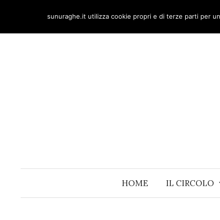
Skip
sunuraghe.it utilizza cookie propri e di terze parti per 
to
content
HOME
IL CIRCOLO