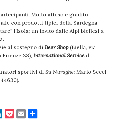
partecipanti. Molto atteso e gradito
finale con prodotti tipici della Sardegna,
re” l’Isola; un invito dalle Alpi biellesi a
a.
zie al sostegno di
Beer Shop
(Biella, via
a Firenze 33);
International Service
di
natori sportivi di
Su Nuraghe
: Mario Secci
044630).
Li
P
E
C
n
o
m
o