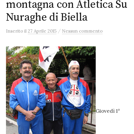
montagna con Atletica Su
Nuraghe di Biella
/
Inserito
il
27 Aprile 2015
Nessun commento
Giovedì 1°