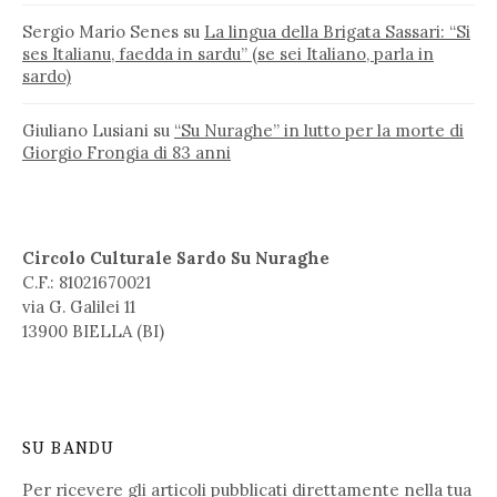
Sergio Mario Senes
su
La lingua della Brigata Sassari: “Si
ses Italianu, faedda in sardu” (se sei Italiano, parla in
sardo)
Giuliano Lusiani
su
“Su Nuraghe” in lutto per la morte di
Giorgio Frongia di 83 anni
Circolo Culturale Sardo Su Nuraghe
C.F.: 81021670021
via G. Galilei 11
13900 BIELLA (BI)
SU BANDU
Per ricevere gli articoli pubblicati direttamente nella tua