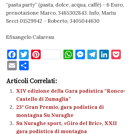
“pasta party” (pasta, dolce, acqua, caffè) – 6 Euro,
prenotazione Marco, 3485302843. Info, Mariu
Secci 01529942 – Roberto, 3405044630
Efisangelo Calaresu
F
T
Pi
W
M
T
Li
P
a
w
nt
h
es
el
n
o
E
C
c
it
er
at
se
e
k
c
m
o
e
te
es
s
n
gr
e
k
Articoli Correlati:
ai
n
b
r
t
A
g
a
dI
et
XIV edizione della Gara podistica “Ronco-
l
di
Castello di Zumaglia”
o
p
er
m
n
vi
23° Gran Premio, gara podistica di
o
p
di
montagna Su Nuraghe
k
Su Nuraghe sport, «Giro del Bric», XXII
gara podistica di montagna