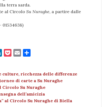
lla terra sarda.
te al Circolo
Su Nuraghe
, a partire dalle
 – 01534638)
Li
P
E
C
n
o
m
o
k
c
ai
n
e
k
l
di
 culture, ricchezza delle differenze
 torneo di carte a Su Nuraghe
dI
et
vi
al Circolo Su Nuraghe
n
di
insegna dell’amicizia
a” al Circolo Su Nuraghe di Biella