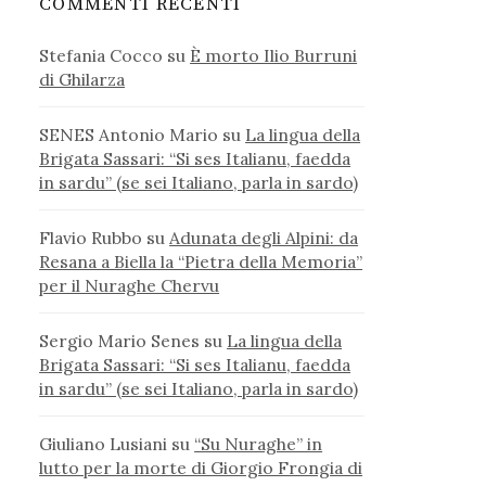
COMMENTI RECENTI
Stefania Cocco
su
È morto Ilio Burruni
di Ghilarza
SENES Antonio Mario
su
La lingua della
Brigata Sassari: “Si ses Italianu, faedda
in sardu” (se sei Italiano, parla in sardo)
Flavio Rubbo
su
Adunata degli Alpini: da
Resana a Biella la “Pietra della Memoria”
per il Nuraghe Chervu
Sergio Mario Senes
su
La lingua della
Brigata Sassari: “Si ses Italianu, faedda
in sardu” (se sei Italiano, parla in sardo)
Giuliano Lusiani
su
“Su Nuraghe” in
lutto per la morte di Giorgio Frongia di