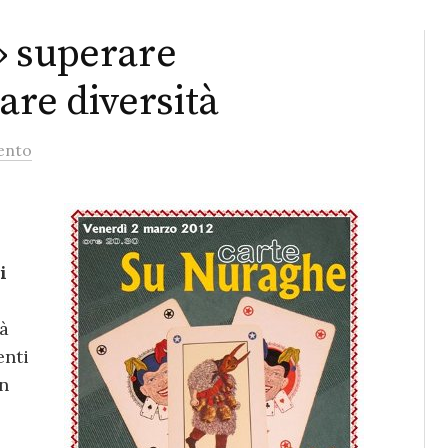
» superare
zare diversità
ento
i
à
enti
an