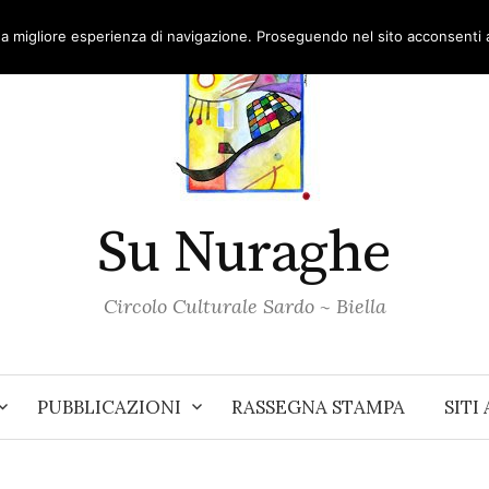
una migliore esperienza di navigazione. Proseguendo nel sito acconsenti al
Su Nuraghe
Circolo Culturale Sardo ~ Biella
PUBBLICAZIONI
RASSEGNA STAMPA
SITI