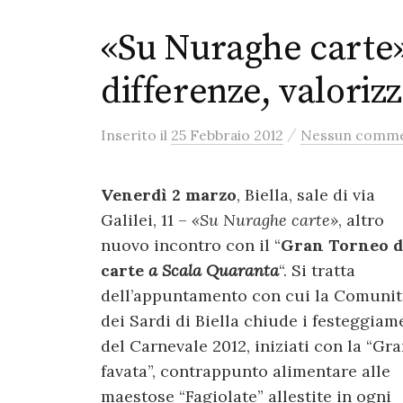
«Su Nuraghe carte
differenze, valoriz
/
Inserito
il
25 Febbraio 2012
Nessun comm
Venerdì 2 marzo
, Biella, sale di via
Galilei, 11 –
«Su Nuraghe carte»
, altro
nuovo incontro con il “
Gran Torneo d
carte
a Scala Quaranta
“. Si tratta
dell’appuntamento con cui la Comunit
dei Sardi di Biella chiude i festeggiam
del Carnevale 2012, iniziati con la “Gr
favata”, contrappunto alimentare alle
maestose “Fagiolate” allestite in ogni