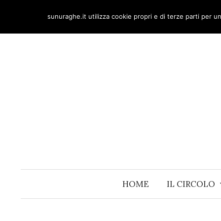
Skip
sunuraghe.it utilizza cookie propri e di terze parti per 
to
content
HOME
IL CIRCOLO