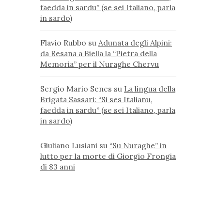
faedda in sardu” (se sei Italiano, parla
in sardo)
Flavio Rubbo
su
Adunata degli Alpini:
da Resana a Biella la “Pietra della
Memoria” per il Nuraghe Chervu
Sergio Mario Senes
su
La lingua della
Brigata Sassari: “Si ses Italianu,
faedda in sardu” (se sei Italiano, parla
in sardo)
Giuliano Lusiani
su
“Su Nuraghe” in
lutto per la morte di Giorgio Frongia
di 83 anni