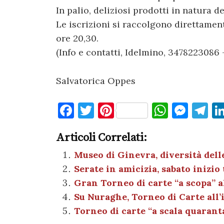
In palio, deliziosi prodotti in natura de
Le iscrizioni si raccolgono direttamen
ore 20,30.
(Info e contatti, Idelmino, 3478223086
Salvatorica Oppes
F
T
Pi
W
M
T
a
w
nt
h
es
el
Articoli Correlati:
c
it
er
at
se
e
e
te
es
s
n
gr
Museo di Ginevra, diversità delle
Serate in amicizia, sabato inizio
b
r
t
A
g
a
Gran Torneo di carte “a scopa” 
o
p
er
m
Su Nuraghe, Torneo di Carte all’
o
p
Torneo di carte “a scala quarant
k