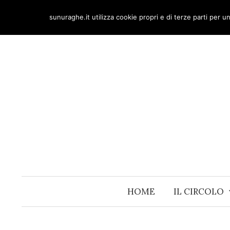
Skip
sunuraghe.it utilizza cookie propri e di terze parti per 
to
content
HOME
IL CIRCOLO