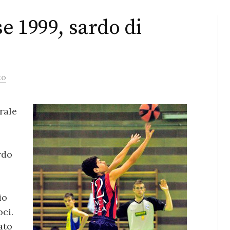
e 1999, sardo di
to
rale
rdo
io
oci.
ato