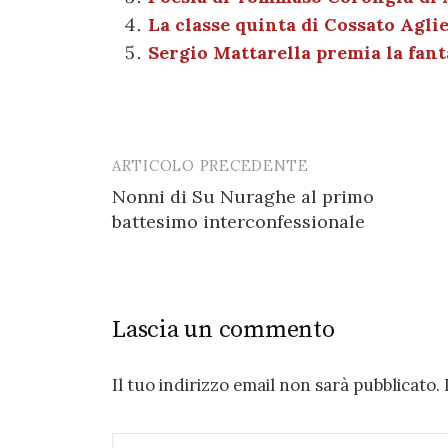
o
p
er
m
La classe quinta di Cossato Agli
o
p
Sergio Mattarella premia la fant
k
ARTICOLO PRECEDENTE
Post
Nonni di Su Nuraghe al primo
navigation
battesimo interconfessionale
Lascia un commento
Il tuo indirizzo email non sarà pubblicato.