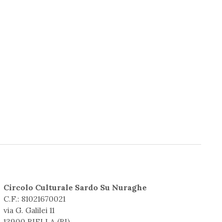
Circolo Culturale Sardo Su Nuraghe
C.F.: 81021670021
via G. Galilei 11
13900 BIELLA (BI)