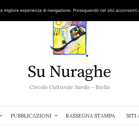
una migliore esperienza di navigazione. Proseguendo nel sito acconsenti al
Su Nuraghe
Circolo Culturale Sardo ~ Biella
PUBBLICAZIONI
RASSEGNA STAMPA
SITI