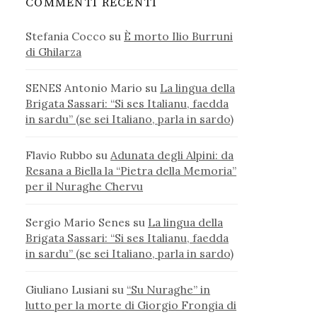
COMMENTI RECENTI
Stefania Cocco
su
È morto Ilio Burruni
di Ghilarza
SENES Antonio Mario
su
La lingua della
Brigata Sassari: “Si ses Italianu, faedda
in sardu” (se sei Italiano, parla in sardo)
Flavio Rubbo
su
Adunata degli Alpini: da
Resana a Biella la “Pietra della Memoria”
per il Nuraghe Chervu
Sergio Mario Senes
su
La lingua della
Brigata Sassari: “Si ses Italianu, faedda
in sardu” (se sei Italiano, parla in sardo)
Giuliano Lusiani
su
“Su Nuraghe” in
lutto per la morte di Giorgio Frongia di