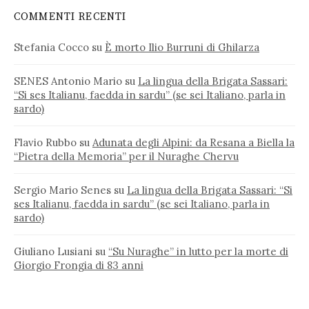
COMMENTI RECENTI
Stefania Cocco
su
È morto Ilio Burruni di Ghilarza
SENES Antonio Mario
su
La lingua della Brigata Sassari:
“Si ses Italianu, faedda in sardu” (se sei Italiano, parla in
sardo)
Flavio Rubbo
su
Adunata degli Alpini: da Resana a Biella la
“Pietra della Memoria” per il Nuraghe Chervu
Sergio Mario Senes
su
La lingua della Brigata Sassari: “Si
ses Italianu, faedda in sardu” (se sei Italiano, parla in
sardo)
Giuliano Lusiani
su
“Su Nuraghe” in lutto per la morte di
Giorgio Frongia di 83 anni