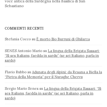
voce antica della Sardegna nella Basilica di San
Sebastiano
COMMENTI RECENTI
Stefania Cocco
su
È morto Ilio Burruni di Ghilarza
SENES Antonio Mario
su
La lingua della Brigata Sassari:
“Si ses Italianu, faedda in sardu” (se sei Italiano, parla in
sardo)
Flavio Rubbo
su
Adunata degli Alpini: da Resana a Biella la
“Pietra della Memoria” per il Nuraghe Chervu
Sergio Mario Senes
su
La lingua della Brigata Sassari: “Si
ses Italianu, faedda in sardu” (se sei Italiano, parla in
sardo)