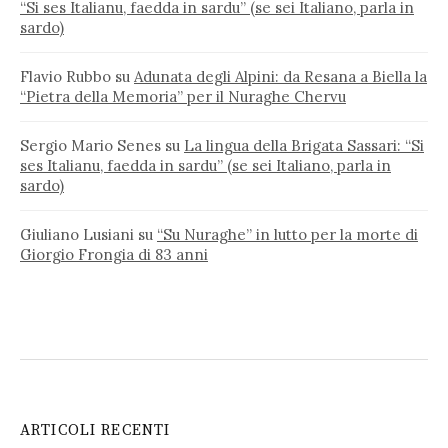
“Si ses Italianu, faedda in sardu” (se sei Italiano, parla in
sardo)
Flavio Rubbo
su
Adunata degli Alpini: da Resana a Biella la
“Pietra della Memoria” per il Nuraghe Chervu
Sergio Mario Senes
su
La lingua della Brigata Sassari: “Si
ses Italianu, faedda in sardu” (se sei Italiano, parla in
sardo)
Giuliano Lusiani
su
“Su Nuraghe” in lutto per la morte di
Giorgio Frongia di 83 anni
ARTICOLI RECENTI