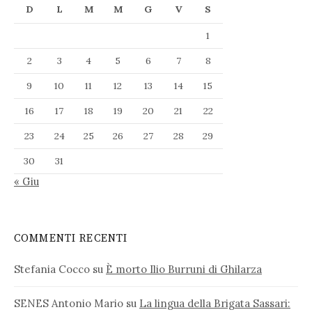
D
L
M
M
G
V
S
1
2
3
4
5
6
7
8
9
10
11
12
13
14
15
16
17
18
19
20
21
22
23
24
25
26
27
28
29
30
31
« Giu
COMMENTI RECENTI
Stefania Cocco
su
È morto Ilio Burruni di Ghilarza
SENES Antonio Mario
su
La lingua della Brigata Sassari: