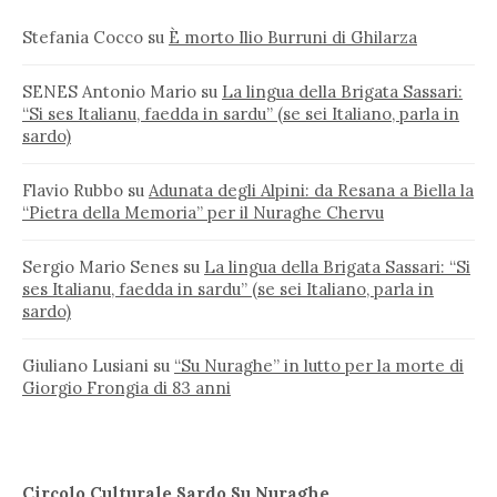
Stefania Cocco
su
È morto Ilio Burruni di Ghilarza
SENES Antonio Mario
su
La lingua della Brigata Sassari:
“Si ses Italianu, faedda in sardu” (se sei Italiano, parla in
sardo)
Flavio Rubbo
su
Adunata degli Alpini: da Resana a Biella la
“Pietra della Memoria” per il Nuraghe Chervu
Sergio Mario Senes
su
La lingua della Brigata Sassari: “Si
ses Italianu, faedda in sardu” (se sei Italiano, parla in
sardo)
Giuliano Lusiani
su
“Su Nuraghe” in lutto per la morte di
Giorgio Frongia di 83 anni
Circolo Culturale Sardo Su Nuraghe