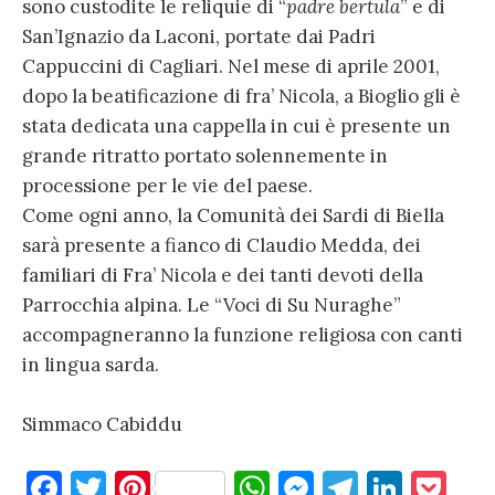
sono custodite le reliquie di “
padre bertula
” e di
San’Ignazio da Laconi, portate dai Padri
Cappuccini di Cagliari. Nel mese di aprile 2001,
dopo la beatificazione di fra’ Nicola, a Bioglio gli è
stata dedicata una cappella in cui è presente un
grande ritratto portato solennemente in
processione per le vie del paese.
Come ogni anno, la Comunità dei Sardi di Biella
sarà presente a fianco di Claudio Medda, dei
familiari di Fra’ Nicola e dei tanti devoti della
Parrocchia alpina. Le “Voci di Su Nuraghe”
accompagneranno la funzione religiosa con canti
in lingua sarda.
Simmaco Cabiddu
F
T
Pi
W
M
T
Li
P