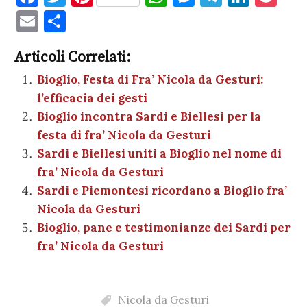
a
w
nt
h
es
el
n
o
E
C
c
it
er
at
se
e
k
c
m
o
e
te
es
s
n
gr
e
k
Articoli Correlati:
ai
n
b
r
t
A
g
a
dI
et
Bioglio, Festa di Fra’ Nicola da Gesturi:
l
di
l’efficacia dei gesti
o
p
er
m
n
vi
Bioglio incontra Sardi e Biellesi per la
o
p
di
festa di fra’ Nicola da Gesturi
k
Sardi e Biellesi uniti a Bioglio nel nome di
fra’ Nicola da Gesturi
Sardi e Piemontesi ricordano a Bioglio fra’
Nicola da Gesturi
Bioglio, pane e testimonianze dei Sardi per
fra’ Nicola da Gesturi
Nicola da Gesturi