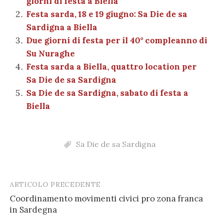
giorni di festa a Biella
o
p
er
m
n
vi
Festa sarda, 18 e 19 giugno: Sa Die de sa
o
p
di
Sardigna a Biella
k
Due giorni di festa per il 40° compleanno di
Su Nuraghe
Festa sarda a Biella, quattro location per
Sa Die de sa Sardigna
Sa Die de sa Sardigna, sabato di festa a
Biella
Sa Die de sa Sardigna
ARTICOLO PRECEDENTE
Post
Coordinamento movimenti civici pro zona franca
navigation
in Sardegna