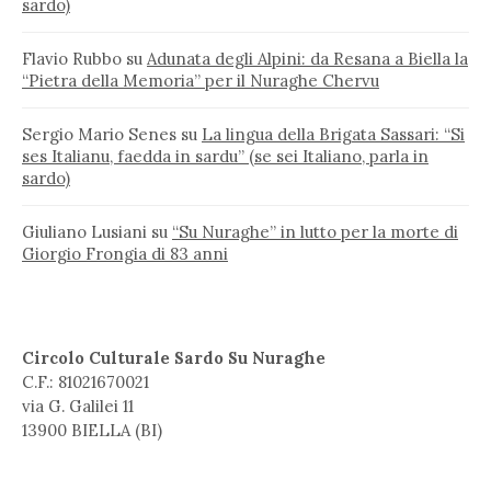
sardo)
Flavio Rubbo
su
Adunata degli Alpini: da Resana a Biella la
“Pietra della Memoria” per il Nuraghe Chervu
Sergio Mario Senes
su
La lingua della Brigata Sassari: “Si
ses Italianu, faedda in sardu” (se sei Italiano, parla in
sardo)
Giuliano Lusiani
su
“Su Nuraghe” in lutto per la morte di
Giorgio Frongia di 83 anni
Circolo Culturale Sardo Su Nuraghe
C.F.: 81021670021
via G. Galilei 11
13900 BIELLA (BI)