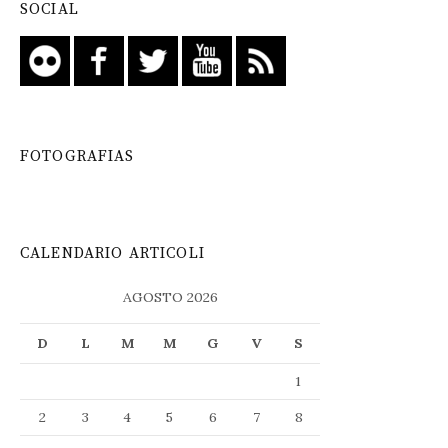
SOCIAL
FOTOGRAFIAS
CALENDARIO ARTICOLI
AGOSTO 2026
D
L
M
M
G
V
S
1
2
3
4
5
6
7
8