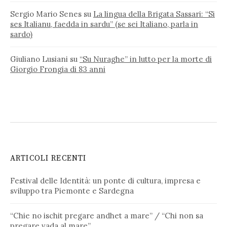
Sergio Mario Senes
su
La lingua della Brigata Sassari: “Si
ses Italianu, faedda in sardu” (se sei Italiano, parla in
sardo)
Giuliano Lusiani
su
“Su Nuraghe” in lutto per la morte di
Giorgio Frongia di 83 anni
ARTICOLI RECENTI
Festival delle Identità: un ponte di cultura, impresa e
sviluppo tra Piemonte e Sardegna
“Chie no ischit pregare andhet a mare” / “Chi non sa
pregare vada al mare”