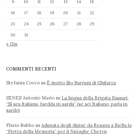
9
10
11
12
13
14
15
16
17
18
19
20
21
22
23
24
25
26
27
28
29
30
31
« Giu
COMMENTI RECENTI
Stefania Cocco
su
È morto Ilio Burruni di Ghilarza
SENES Antonio Mario
su
La lingua della Brigata Sassari:
“Si ses Italianu, faedda in sardu” (se sei Italiano, parla in
sardo)
Flavio Rubbo
su
Adunata degli Alpini: da Resana a Biella la
“Pietra della Memoria” per il Nuraghe Chervu