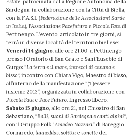
Estate
, patrocinata dalla Regione Autonoma della
Sardegna, in collaborazione con la Città di Biella,
con la F.A.S.I. (
Federazione delle Associazioni Sarde
in Italia
), l’
Associazione Pacefuturo
e
Piccola Fata
di
Pettinengo. L’evento, articolato in tre giorni, si
terrà in diverse località del territorio biellese:
Venerdì 14 giugno
, alle ore 21.00, a Pettinengo,
presso l’Oratorio di San Grato e Sant’Eusebio di
Gurgo: “
La terra e il mare, intrecci di canapa e
bisso
“, incontro con Chiara Vigo, Maestro di bisso,
all’interno della manifestazione “(T)essere
insieme 2013”, organizzata in collaborazione con
Piccola Fata
e
Pace Futuro
. Ingresso libero.
Sabato 15 giugno
, alle ore 21, nel Chiostro di San
Sebastiano, “
Balli, suoni di Sardegna e canti alpini
“,
con il Gruppo Folk “
Amedeo Nazzari
” di Bareggio
Cornaredo,
launeddas
,
solittu
e
sonette
dei