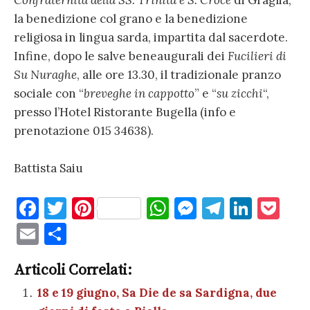
Confraternita della SS. Trinità e S. Croce
di Graglia;
la benedizione col grano e la benedizione
religiosa in lingua sarda, impartita dal sacerdote.
Infine, dopo le salve beneaugurali dei
Fucilieri di
Su Nuraghe
, alle ore 13.30, il tradizionale pranzo
sociale con “
breveghe in cappotto
” e “
su zicchi
“,
presso l’Hotel Ristorante Bugella (info e
prenotazione 015 34638).
Battista Saiu
F
T
Pi
W
M
T
Li
P
a
w
nt
h
es
el
n
o
E
C
c
it
er
at
se
e
k
c
m
o
e
te
es
s
n
gr
e
k
Articoli Correlati:
ai
n
b
r
t
A
g
a
dI
et
18 e 19 giugno, Sa Die de sa Sardigna, due
l
di