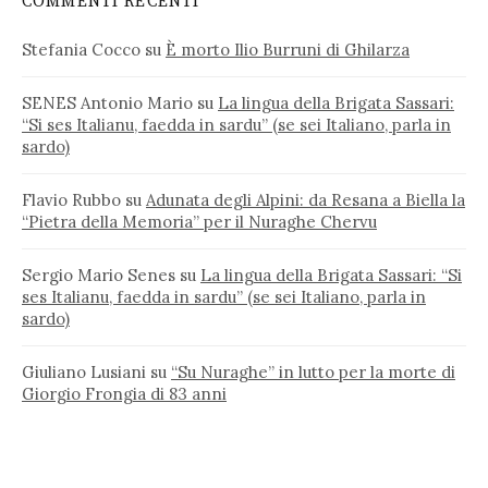
COMMENTI RECENTI
Stefania Cocco
su
È morto Ilio Burruni di Ghilarza
SENES Antonio Mario
su
La lingua della Brigata Sassari:
“Si ses Italianu, faedda in sardu” (se sei Italiano, parla in
sardo)
Flavio Rubbo
su
Adunata degli Alpini: da Resana a Biella la
“Pietra della Memoria” per il Nuraghe Chervu
Sergio Mario Senes
su
La lingua della Brigata Sassari: “Si
ses Italianu, faedda in sardu” (se sei Italiano, parla in
sardo)
Giuliano Lusiani
su
“Su Nuraghe” in lutto per la morte di
Giorgio Frongia di 83 anni