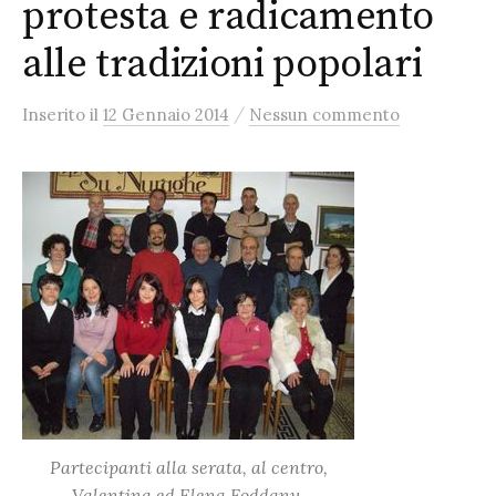
protesta e radicamento
alle tradizioni popolari
/
Inserito
il
12 Gennaio 2014
Nessun commento
Partecipanti alla serata, al centro,
Valentina ed Elena Foddanu.