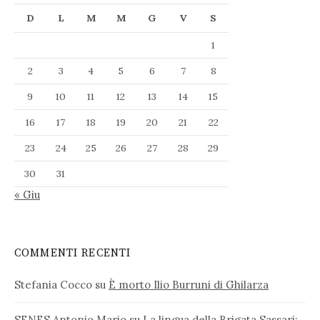
D
L
M
M
G
V
S
1
2
3
4
5
6
7
8
9
10
11
12
13
14
15
16
17
18
19
20
21
22
23
24
25
26
27
28
29
30
31
« Giu
COMMENTI RECENTI
Stefania Cocco
su
È morto Ilio Burruni di Ghilarza
SENES Antonio Mario
su
La lingua della Brigata Sassari: