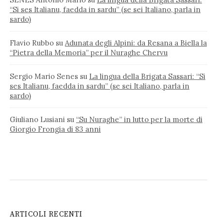
“Si ses Italianu, faedda in sardu” (se sei Italiano, parla in
sardo)
Flavio Rubbo
su
Adunata degli Alpini: da Resana a Biella la
“Pietra della Memoria” per il Nuraghe Chervu
Sergio Mario Senes
su
La lingua della Brigata Sassari: “Si
ses Italianu, faedda in sardu” (se sei Italiano, parla in
sardo)
Giuliano Lusiani
su
“Su Nuraghe” in lutto per la morte di
Giorgio Frongia di 83 anni
ARTICOLI RECENTI