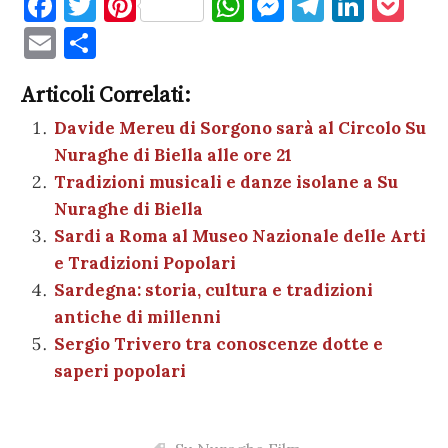
F
T
Pi
W
M
T
Li
P
a
w
nt
h
es
el
n
o
E
C
c
it
er
at
se
e
k
c
m
o
e
te
es
s
n
gr
e
k
Articoli Correlati:
ai
n
b
r
t
A
g
a
dI
et
Davide Mereu di Sorgono sarà al Circolo Su
l
di
Nuraghe di Biella alle ore 21
o
p
er
m
n
vi
Tradizioni musicali e danze isolane a Su
o
p
di
Nuraghe di Biella
k
Sardi a Roma al Museo Nazionale delle Arti
e Tradizioni Popolari
Sardegna: storia, cultura e tradizioni
antiche di millenni
Sergio Trivero tra conoscenze dotte e
saperi popolari