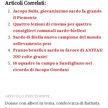
e
te
es
s
n
gr
e
k
Articoli Correlati:
ai
n
b
r
t
A
g
a
dI
et
Jacopo Sulis, giovanissimo sardo fa grande
l
di
il Piemonte
o
p
er
m
n
vi
Quattro lezioni di cinema per quattro
o
p
di
consiglieri comunali sardo-biellesi
k
Sardo di Biella nuovo campione del mondo
sollevamento pesi
Pranzo benefico sardo in favore di ANFFAS:
200 volte grazie!
16 squadre in campo a Sandigliano nel
ricordo di Jacopo Giordani
ARTICOLO PRECEDENTE
Post
Donne con alberi in testa, conferenza di Battista
navigation