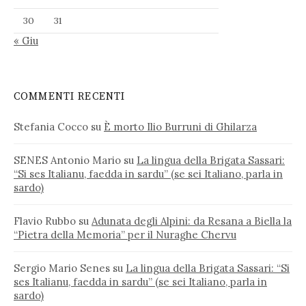
30
31
« Giu
COMMENTI RECENTI
Stefania Cocco
su
È morto Ilio Burruni di Ghilarza
SENES Antonio Mario
su
La lingua della Brigata Sassari:
“Si ses Italianu, faedda in sardu” (se sei Italiano, parla in
sardo)
Flavio Rubbo
su
Adunata degli Alpini: da Resana a Biella la
“Pietra della Memoria” per il Nuraghe Chervu
Sergio Mario Senes
su
La lingua della Brigata Sassari: “Si
ses Italianu, faedda in sardu” (se sei Italiano, parla in
sardo)