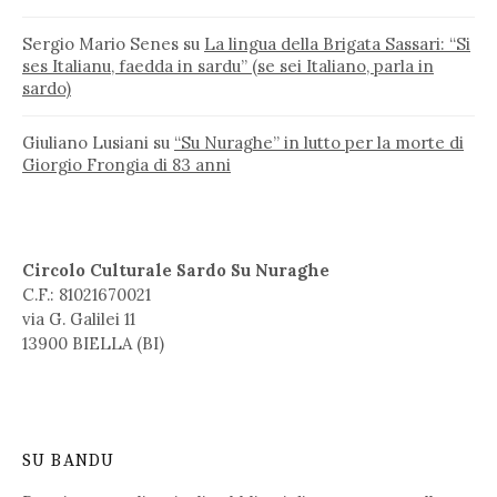
Sergio Mario Senes
su
La lingua della Brigata Sassari: “Si
ses Italianu, faedda in sardu” (se sei Italiano, parla in
sardo)
Giuliano Lusiani
su
“Su Nuraghe” in lutto per la morte di
Giorgio Frongia di 83 anni
Circolo Culturale Sardo Su Nuraghe
C.F.: 81021670021
via G. Galilei 11
13900 BIELLA (BI)
SU BANDU