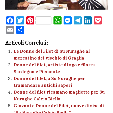
F
T
Pi
W
M
T
Li
P
a
w
nt
h
es
el
n
o
E
C
c
it
er
at
se
e
k
c
m
o
e
te
es
s
n
gr
e
k
Articoli Correlati:
ai
n
b
r
t
A
g
a
dI
et
Le Donne del Filet di Su Nuraghe al
l
di
mercatino del vischio di Graglia
o
p
er
m
n
vi
Donne del filet, artiste di ago e filo tra
o
p
di
Sardegna e Piemonte
k
Donne del filet, a Su Nuraghe per
tramandare antichi saperi
Donne del filet ricamano magliette per Su
Nuraghe Calcio Biella
Giovani e Donne del Filet, nuove divise di
“Su Nuraghe Calcio Biella”