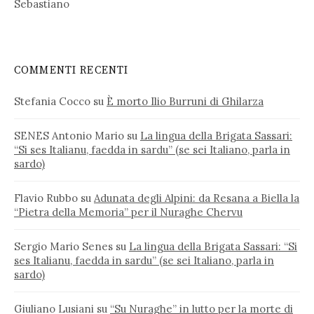
Sebastiano
COMMENTI RECENTI
Stefania Cocco
su
È morto Ilio Burruni di Ghilarza
SENES Antonio Mario
su
La lingua della Brigata Sassari:
“Si ses Italianu, faedda in sardu” (se sei Italiano, parla in
sardo)
Flavio Rubbo
su
Adunata degli Alpini: da Resana a Biella la
“Pietra della Memoria” per il Nuraghe Chervu
Sergio Mario Senes
su
La lingua della Brigata Sassari: “Si
ses Italianu, faedda in sardu” (se sei Italiano, parla in
sardo)
Giuliano Lusiani
su
“Su Nuraghe” in lutto per la morte di