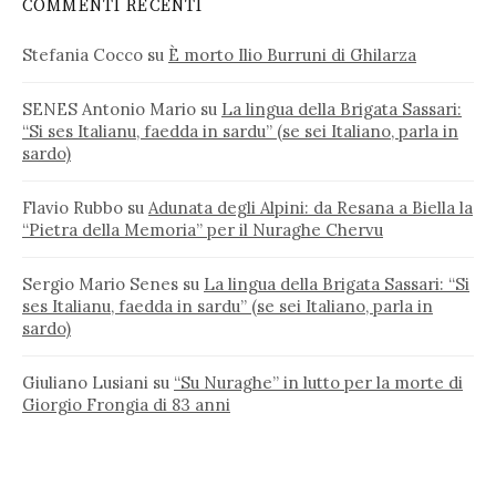
COMMENTI RECENTI
Stefania Cocco
su
È morto Ilio Burruni di Ghilarza
SENES Antonio Mario
su
La lingua della Brigata Sassari:
“Si ses Italianu, faedda in sardu” (se sei Italiano, parla in
sardo)
Flavio Rubbo
su
Adunata degli Alpini: da Resana a Biella la
“Pietra della Memoria” per il Nuraghe Chervu
Sergio Mario Senes
su
La lingua della Brigata Sassari: “Si
ses Italianu, faedda in sardu” (se sei Italiano, parla in
sardo)
Giuliano Lusiani
su
“Su Nuraghe” in lutto per la morte di
Giorgio Frongia di 83 anni