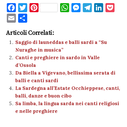
F
T
Pi
W
M
T
Li
P
a
w
nt
h
es
el
n
o
E
C
c
it
er
at
se
e
k
c
m
o
e
te
es
s
n
gr
e
k
Articoli Correlati:
ai
n
b
r
t
A
g
a
dI
et
Saggio di launeddas e balli sardi a “Su
l
di
Nuraghe in musica”
o
p
er
m
n
vi
Canti e preghiere in sardo in Valle
o
p
di
d’Ossola
k
Da Biella a Vigevano, bellissima serata di
balli e canti sardi
La Sardegna all’Estate Occhieppese, canti,
balli, danze e buon cibo
Sa limba, la lingua sarda nei canti religiosi
e nelle preghiere