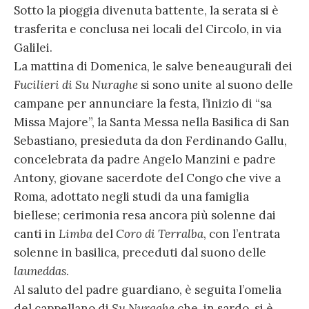
Sotto la pioggia divenuta battente, la serata si è
trasferita e conclusa nei locali del Circolo, in via
Galilei.
La mattina di Domenica, le salve beneaugurali dei
Fucilieri di Su Nuraghe
si sono unite al suono delle
campane per annunciare la festa, l’inizio di “sa
Missa Majore”, la Santa Messa nella Basilica di San
Sebastiano, presieduta da don Ferdinando Gallu,
concelebrata da padre Angelo Manzini e padre
Antony, giovane sacerdote del Congo che vive a
Roma, adottato negli studi da una famiglia
biellese; cerimonia resa ancora più solenne dai
canti in
Limba
del
Coro di Terralba
, con l’entrata
solenne in basilica, preceduti dal suono delle
launeddas
.
Al saluto del padre guardiano, è seguita l’omelia
del cappellano di
Su Nuraghe
che, in sardo, si è