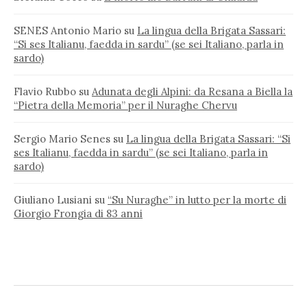
SENES Antonio Mario
su
La lingua della Brigata Sassari:
“Si ses Italianu, faedda in sardu” (se sei Italiano, parla in
sardo)
Flavio Rubbo
su
Adunata degli Alpini: da Resana a Biella la
“Pietra della Memoria” per il Nuraghe Chervu
Sergio Mario Senes
su
La lingua della Brigata Sassari: “Si
ses Italianu, faedda in sardu” (se sei Italiano, parla in
sardo)
Giuliano Lusiani
su
“Su Nuraghe” in lutto per la morte di
Giorgio Frongia di 83 anni